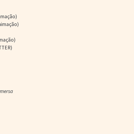
nimação)
nimação)
imação)
ITTER)
mersa