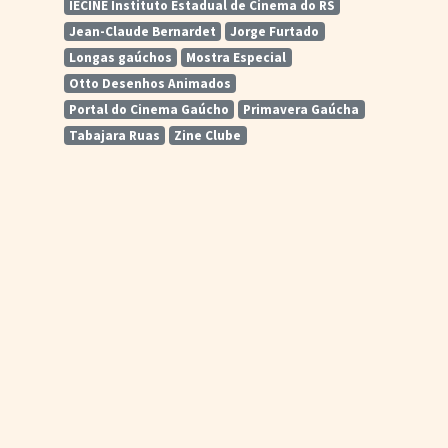
IECINE Instituto Estadual de Cinema do RS
Jean-Claude Bernardet
Jorge Furtado
Longas gaúchos
Mostra Especial
Otto Desenhos Animados
Portal do Cinema Gaúcho
Primavera Gaúcha
Tabajara Ruas
Zine Clube