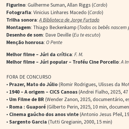
Figurino
: Guilherme Suman, Allan Riggs (
Cardo
)
Fotografia
: Vinicius Linhares Macedo (
Cardo
)
Trilha sonora
:
A Biblioteca de Jorge Furtado
Montagem
: Thiago Beckenkamp (
Todos os bebês nascem 
Desenho de som
: Dave Deville (
Eu te escuto
)
Menção honrosa
:
O Pente
Melhor filme – Júri da crítica
:
F. M.
Melhor filme – Júri popular – Troféu Cine Porcello
:
A I
FORA DE CONCURSO
•
Prazer, Mato do Júlio
(Romir Rodrigues, Ulisses da Mot
•
1940 – A origem – CICS Canoas
(Andrei Fialho, 2025, 4
•
Um Filme de BR
(Wender Zanon, 2025, documentário, es
•
Roma : Guaporé
(Gilberto Perin, 2025, 10 min, documen
•
Cinema gaúcho dos anos vinte
(Antonio Jesus Pfeil, 1
•
Sargento Garcia
(Tutti Gregianin, 2000, 15 min)