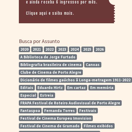
> SALAS
e ainda receba 6 ingressos por mês.
> ARQUIVO
Clique aqui e saiba mais.
PORTAL DO
CINEMA GAÚCHO
> APRESENTAÇÃO
> BUSCA AVANÇADA
Busca por Assunto
2020
2021
2022
2023
2024
2025
2026
> LISTA DE FILMES
> FILMOGRAFIAS DE
A Biblioteca de Jorge Furtado
CINEASTAS
Bibliografia brasileira de cinema
Canoas
> DISCOGRAFIAS
> BIBLIOGRAFIAS
Clube de Cinema de Porto Alegre
Dicionário de filmes gaúchos â Longa-metragem 1911-2022
CONTATO E
Editais
Eduardo Hirtz
Em cartaz
Em memória
LOCALIZAÇÃO
Especial
Estreia
FRAPA Festival de Roteiro Audiovisual de Porto Alegre
Fantaspoa
Fernanda Torres
Festivais
Festival de Cinema Europeu Imovision
Festival de Cinema de Gramado
Filmes exibidos