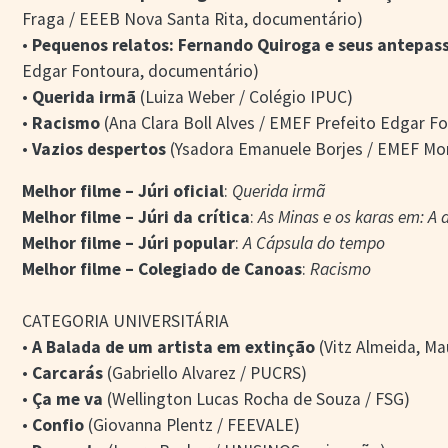
Fraga / EEEB Nova Santa Rita, documentário)
•
Pequenos relatos: Fernando Quiroga e seus antepas
Edgar Fontoura, documentário)
•
Querida irmã
(Luiza Weber / Colégio IPUC)
•
Racismo
(Ana Clara Boll Alves / EMEF Prefeito Edgar F
•
Vazios despertos
(Ysadora Emanuele Borjes / EMEF Mo
Melhor filme – Júri oficial
:
Querida irmã
Melhor filme – Júri da crítica
:
As Minas e os karas em: A 
Melhor filme – Júri popular
:
A Cápsula do tempo
Melhor filme – Colegiado de Canoas
:
Racismo
CATEGORIA UNIVERSITÁRIA
•
A Balada de um artista em extinção
(Vitz Almeida, M
•
Carcarás
(Gabriello Alvarez / PUCRS)
•
Ça me va
(Wellington Lucas Rocha de Souza / FSG)
•
Confio
(Giovanna Plentz / FEEVALE)