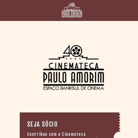
HOME
CINEMATECA
PAULO AMORIM
> HISTÓRIA
> HOMENAGEADOS
> EQUIPE
> ASSOCIAÇÃO DOS
AMIGOS
> BIBLIOTECA
ROMEU GRIMALDI
PROGRAMAÇÃO
> FILMES EM
CARTAZ
> GRADE SEMANAL
SEJA SÓCIO
> PREÇOS E
DESCONTOS
Contribua com a Cinemateca