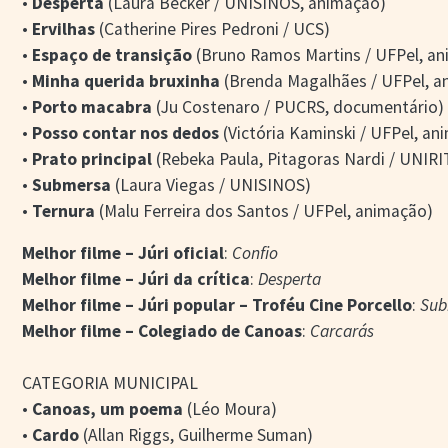
•
Desperta
(Laura Becker / UNISINOS, animação)
•
Ervilhas
(Catherine Pires Pedroni / UCS)
•
Espaço de transição
(Bruno Ramos Martins / UFPel, a
•
Minha querida bruxinha
(Brenda Magalhães / UFPel, a
•
Porto macabra
(Ju Costenaro / PUCRS, documentário)
•
Posso contar nos dedos
(Victória Kaminski / UFPel, an
•
Prato principal
(Rebeka Paula, Pitagoras Nardi / UNIR
•
Submersa
(Laura Viegas / UNISINOS)
•
Ternura
(Malu Ferreira dos Santos / UFPel, animação)
Melhor filme – Júri oficial
:
Confio
Melhor filme – Júri da crítica
:
Desperta
Melhor filme – Júri popular – Troféu Cine Porcello
:
Sub
Melhor filme – Colegiado de Canoas
:
Carcarás
CATEGORIA MUNICIPAL
•
Canoas, um poema
(Léo Moura)
•
Cardo
(Allan Riggs, Guilherme Suman)