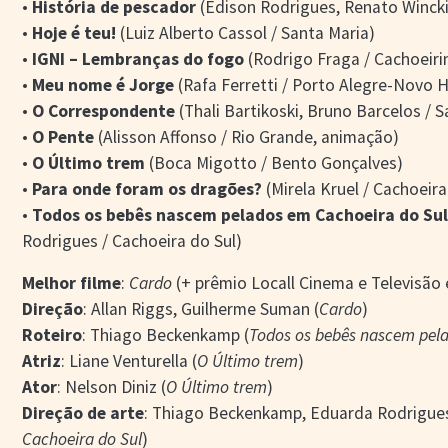
•
História de pescador
(Edison Rodrigues, Renato Wincki
•
Hoje é teu!
(Luiz Alberto Cassol / Santa Maria)
•
IGNI – Lembranças do fogo
(Rodrigo Fraga / Cachoeiri
•
Meu nome é Jorge
(Rafa Ferretti / Porto Alegre-Novo
•
O Correspondente
(Thali Bartikoski, Bruno Barcelos / 
•
O Pente
(Alisson Affonso / Rio Grande, animação)
•
O Último trem
(Boca Migotto / Bento Gonçalves)
•
Para onde foram os dragões?
(Mirela Kruel / Cachoeir
•
Todos os bebês nascem pelados em Cachoeira do Su
Rodrigues / Cachoeira do Sul)
Melhor filme
:
Cardo
(+ prêmio Locall Cinema e Televisã
Direção
: Allan Riggs, Guilherme Suman (
Cardo
)
Roteiro
: Thiago Beckenkamp (
Todos os bebês nascem pel
Atriz
: Liane Venturella (
O Último trem
)
Ator
: Nelson Diniz (
O Último trem
)
Direção de arte
: Thiago Beckenkamp, Eduarda Rodrigues
Cachoeira do Sul
)