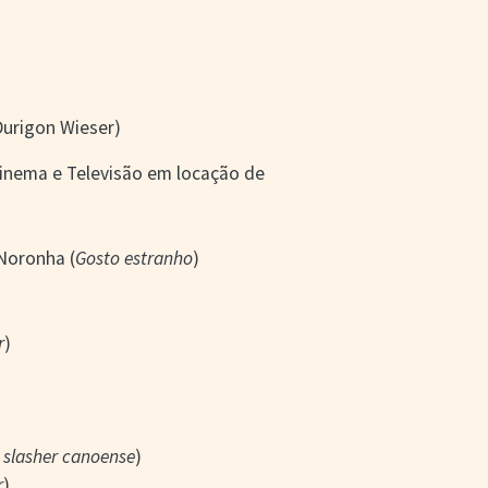
urigon Wieser)
Cinema e Televisão em locação de
 Noronha (
Gosto estranho
)
r
)
 slasher canoense
)
r
)