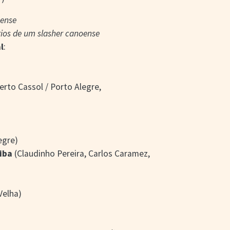
oense
rios de um slasher canoense
l
:
erto Cassol / Porto Alegre,
egre)
iba
(Claudinho Pereira, Carlos Caramez,
Velha)