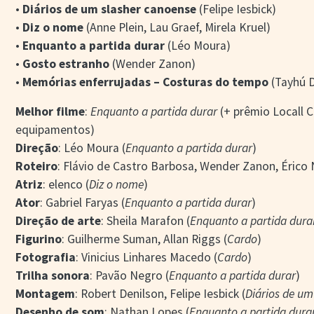
•
Diários de um slasher canoense
(Felipe Iesbick)
•
Diz o nome
(Anne Plein, Lau Graef, Mirela Kruel)
•
Enquanto a partida durar
(Léo Moura)
•
Gosto estranho
(Wender Zanon)
•
Memórias enferrujadas – Costuras do tempo
(Tayhú D
Melhor filme
:
Enquanto a partida durar
(+ prêmio Locall 
equipamentos)
Direção
: Léo Moura (
Enquanto a partida durar
)
Roteiro
: Flávio de Castro Barbosa, Wender Zanon, Érico
Atriz
: elenco (
Diz o nome
)
Ator
: Gabriel Faryas (
Enquanto a partida durar
)
Direção de arte
: Sheila Marafon (
Enquanto a partida dura
Figurino
: Guilherme Suman, Allan Riggs (
Cardo
)
Fotografia
: Vinicius Linhares Macedo (
Cardo
)
Trilha sonora
: Pavão Negro (
Enquanto a partida durar
)
Montagem
: Robert Denilson, Felipe Iesbick (
Diários de um
Desenho de som
: Nathan Lopes (
Enquanto a partida dura