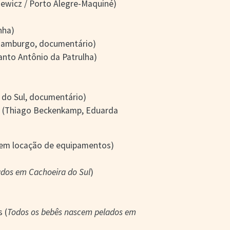
ewicz / Porto Alegre-Maquiné)
nha)
 Hamburgo, documentário)
Santo Antônio da Patrulha)
a do Sul, documentário)
l
(Thiago Beckenkamp, Eduarda
o em locação de equipamentos)
ados em Cachoeira do Sul
)
 (
Todos os bebês nascem pelados em