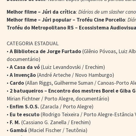
Melhor filme – Júri da crítica
:
Diários de um slasher can
Melhor filme – Júri popular – Troféu Cine Porcello
:
Diá
Troféu do Metropolitano RS – Ecossistema Audiovisua
CATEGORIA ESTADUAL
•
A Biblioteca de Jorge Furtado
(Glênio Póvoas, Luiz Alb
documentário)
•
A Casa da vó
(Luiz Levandovski / Erechim)
•
A Invenção
(André Arteche / Novo Hamburgo)
•
Cardo
(Allan Riggs, Guilherme Suman / Canoas-Porto Al
•
2 batuqueiros – Encontro dos mestres Borel e Giba G
Mirian Fichtner / Porto Alegre, documentário)
•
Enfim S.O.S.
(Zaracla / Porto Alegre)
•
Eu te escuto
(Rodrigo Teixeira / Porto Alegre-Estância 
•
F. M.
(Cassiano G. Zanella / Erechim)
•
Gambá
(Maciel Fischer / Teutônia)