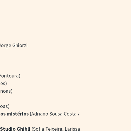
Jorge Ghiorzi.
 Fontoura)
ves)
anoas)
noas)
ros mistérios
(Adriano Sousa Costa /
 Studio Ghibli
(Sofia Teixeira, Larissa