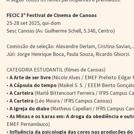
FECIC 3º Festival de Cinema de Canoas
25-28 set 2025, qui-dom
Sesc Canoas (Av. Guilherme Schell, 5.340, Centro)
Comissão de seleção: Alexandre Derlam, Cristina Savian, 
Júri: Jorge Henrique Boca, Paula Souza, Ricardo Ghiorzi.
CATEGORIA ESTUDANTIL (filmes de Canoas)
•
A Arte de ser livre
(Nicole Alves / EMEF Prefeito Edgar
•
A Cápsula do tempo
(Maikel S. S. / EEEM Bento Gonçal
•
A Carteira
(Maitê Bittencourt Ferreira / IFRS Campus C
•
A Carteira
(Léo Moura / IFRS Campus Canoas)
•
A Igreja do diabo
(Matheus Capellari / IFRS Campus Ca
•
As Minas e os karas em: A droga da obediência e out
EMEF Pernambuco)
•
Influência da psicologia das cores nas produções do