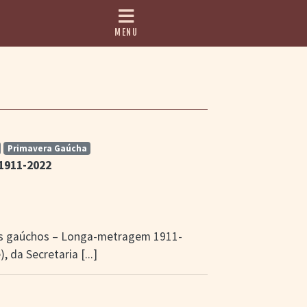
MENU
Primavera Gaúcha
1911-2022
lmes gaúchos – Longa-metragem 1911-
), da Secretaria
[...]