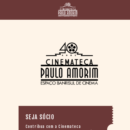
HOME
CINEMATECA
PAULO AMORIM
> HISTÓRIA
> HOMENAGEADOS
> EQUIPE
> ASSOCIAÇÃO DOS
AMIGOS
> BIBLIOTECA
ROMEU GRIMALDI
PROGRAMAÇÃO
> FILMES EM
CARTAZ
> GRADE SEMANAL
SEJA SÓCIO
> PREÇOS E
DESCONTOS
Contribua com a Cinemateca