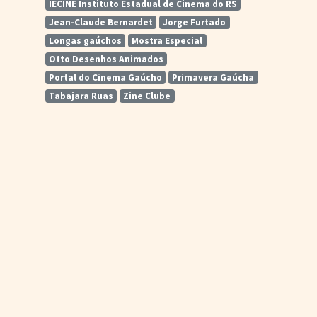
IECINE Instituto Estadual de Cinema do RS
Jean-Claude Bernardet
Jorge Furtado
Longas gaúchos
Mostra Especial
Otto Desenhos Animados
Portal do Cinema Gaúcho
Primavera Gaúcha
Tabajara Ruas
Zine Clube