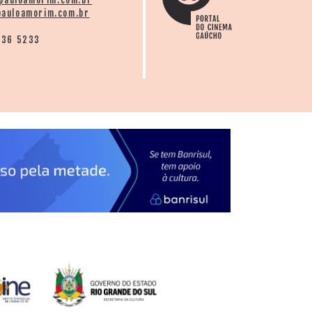
pauloamorim.com.br
auloamorim.com.br
136 5233