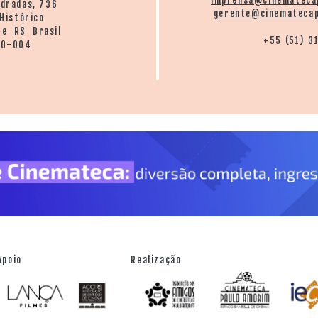
imprensa@cinemateca
ndradas, 736
gerente@cinematecap
Histórico
re RS Brasil
+55 (51) 3
20-004
Apoio
Realização