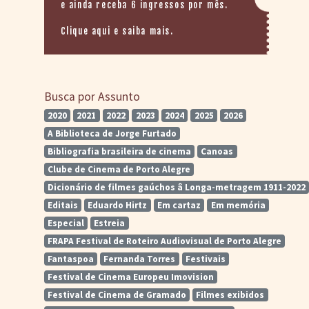
> SALAS
e ainda receba 6 ingressos por mês.
> ARQUIVO
Clique aqui e saiba mais.
PORTAL DO
CINEMA GAÚCHO
> APRESENTAÇÃO
> BUSCA AVANÇADA
Busca por Assunto
2020
2021
2022
2023
2024
2025
2026
> LISTA DE FILMES
> FILMOGRAFIAS DE
A Biblioteca de Jorge Furtado
CINEASTAS
Bibliografia brasileira de cinema
Canoas
> DISCOGRAFIAS
> BIBLIOGRAFIAS
Clube de Cinema de Porto Alegre
Dicionário de filmes gaúchos â Longa-metragem 1911-2022
CONTATO E
Editais
Eduardo Hirtz
Em cartaz
Em memória
LOCALIZAÇÃO
Especial
Estreia
FRAPA Festival de Roteiro Audiovisual de Porto Alegre
Fantaspoa
Fernanda Torres
Festivais
Festival de Cinema Europeu Imovision
Festival de Cinema de Gramado
Filmes exibidos