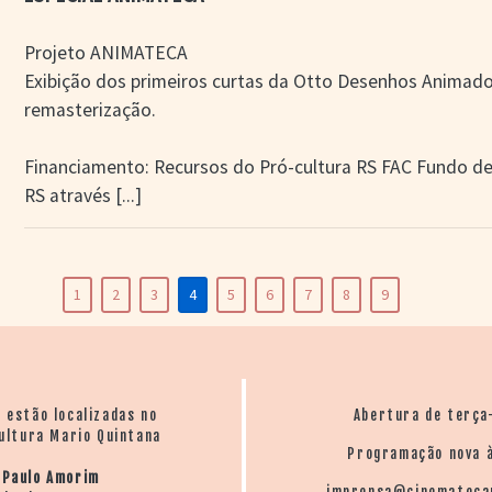
Projeto ANIMATECA
Exibição dos primeiros curtas da Otto Desenhos Animad
remasterização.
Financiamento: Recursos do Pró-cultura RS FAC Fundo d
RS através
[...]
1
2
3
4
5
6
7
8
9
o estão localizadas no
Abertura de terça
ultura Mario Quintana
Programação nova à
 Paulo Amorim