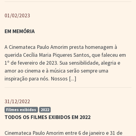
> SALAS
> ARQUIVO
01/02/2023
PORTAL DO
CINEMA GAÚCHO
EM MEMÓRIA
> APRESENTAÇÃO
> BUSCA AVANÇADA
A Cinemateca Paulo Amorim presta homenagem à
> LISTA DE FILMES
querida Cecília Maria Piqueres Santos, que faleceu em
> FILMOGRAFIAS DE
1º de fevereiro de 2023. Sua sensibilidade, alegria e
CINEASTAS
> DISCOGRAFIAS
amor ao cinema e à música serão sempre uma
> BIBLIOGRAFIAS
inspiração para nós. Nossos
[...]
CONTATO E
LOCALIZAÇÃO
31/12/2022
Filmes exibidos
2022
TODOS OS FILMES EXIBIDOS EM 2022
Cinemateca Paulo Amorim entre 6 de janeiro e 31 de