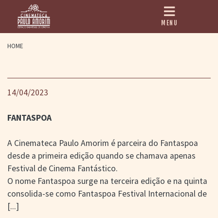
MENU
HOME
HOME
CINEMATECA
PAULO AMORIM
14/04/2023
> HISTÓRIA
> HOMENAGEADOS
> EQUIPE
FANTASPOA
> ASSOCIAÇÃO DOS
AMIGOS
> BIBLIOTECA
A Cinemateca Paulo Amorim é parceira do Fantaspoa
ROMEU GRIMALDI
desde a primeira edição quando se chamava apenas
PROGRAMAÇÃO
Festival de Cinema Fantástico.
> FILMES EM
O nome Fantaspoa surge na terceira edição e na quinta
CARTAZ
consolida-se como Fantaspoa Festival Internacional de
> GRADE SEMANAL
> PREÇOS E
[...]
DESCONTOS