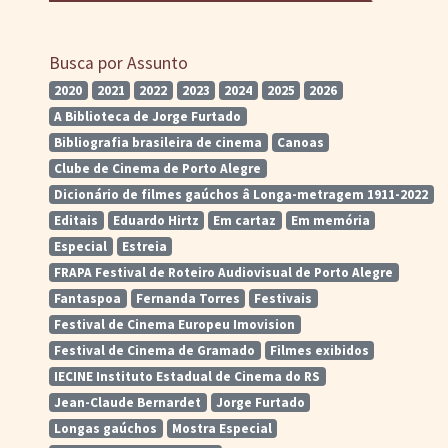
Busca por Assunto
2020
2021
2022
2023
2024
2025
2026
A Biblioteca de Jorge Furtado
Bibliografia brasileira de cinema
Canoas
Clube de Cinema de Porto Alegre
Dicionário de filmes gaúchos â Longa-metragem 1911-2022
Editais
Eduardo Hirtz
Em cartaz
Em memória
Especial
Estreia
FRAPA Festival de Roteiro Audiovisual de Porto Alegre
Fantaspoa
Fernanda Torres
Festivais
Festival de Cinema Europeu Imovision
Festival de Cinema de Gramado
Filmes exibidos
IECINE Instituto Estadual de Cinema do RS
Jean-Claude Bernardet
Jorge Furtado
Longas gaúchos
Mostra Especial