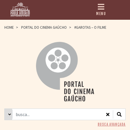
MENU
HOME
HOME
>
PORTAL DO CINEMA GAÚCHO
>
#GAROTAS – O FILME
CINEMATECA
PAULO AMORIM
> HISTÓRIA
> HOMENAGEADOS
> EQUIPE
> ASSOCIAÇÃO DOS
AMIGOS
> BIBLIOTECA
ROMEU GRIMALDI
PROGRAMAÇÃO
> FILMES EM
CARTAZ
> GRADE SEMANAL
> PREÇOS E
BUSCA AVANÇADA
DESCONTOS