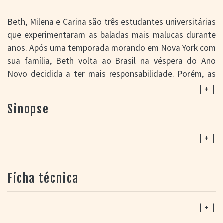
Beth, Milena e Carina são três estudantes universitárias
que experimentaram as baladas mais malucas durante
anos. Após uma temporada morando em Nova York com
sua família, Beth volta ao Brasil na véspera do Ano
Novo decidida a ter mais responsabilidade. Porém, as
amigas aparecem em sua casa com outros colegas para
| + |
celebrar o réveillon e fazem de tudo para evitar que ela
Sinopse
se torne uma moça comportada. Durante esse evento
social, tido como "a última festa", diversos fatos e
personagens – aliados a flashbacks – contribuem para a
| + |
revelação de segredos, amores e decepções das três
jovens. Cada uma das meninas possui as suas
Ficha técnica
particularidades: Beth lida com uma mãe controladora,
Milena é vista como uma mulher bonita demais, Carina
sofre com problemas de autoestima. A jornada delas
| + |
rumo a uma vida mais madura revela-se muito