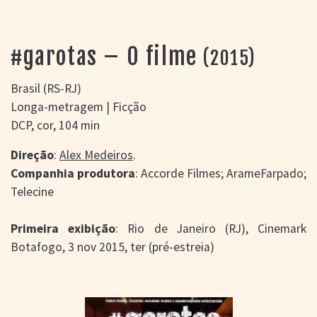
> SALAS
> ARQUIVO
PORTAL DO
#garotas – O filme
(2015)
CINEMA GAÚCHO
> APRESENTAÇÃO
Brasil (RS-RJ)
> BUSCA AVANÇADA
Longa-metragem | Ficção
> LISTA DE FILMES
DCP, cor, 104 min
> FILMOGRAFIAS DE
CINEASTAS
Direção
:
Alex Medeiros
.
> DISCOGRAFIAS
Companhia produtora
: Accorde Filmes; ArameFarpado;
> BIBLIOGRAFIAS
Telecine
CONTATO E
LOCALIZAÇÃO
Primeira exibição
: Rio de Janeiro (RJ), Cinemark
Botafogo, 3 nov 2015, ter (pré-estreia)