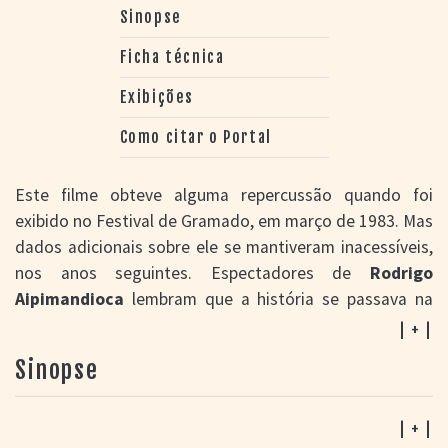
Sinopse
Ficha técnica
Exibições
Como citar o Portal
Este filme obteve alguma repercussão quando foi
exibido no Festival de Gramado, em março de 1983. Mas
dados adicionais sobre ele se mantiveram inacessíveis,
nos anos seguintes. Espectadores de
Rodrigo
Aipimandioca
lembram que a história se passava na
época da ditadura (1964-1985) e tinha um caráter
| + |
político, na medida em que o protagonista se envolve
Sinopse
em atividades terroristas contra o regime. Dos
diretores, Antonio Sacomory foi o que teve uma
continuidade na carreira, atuando como professor de
| + |