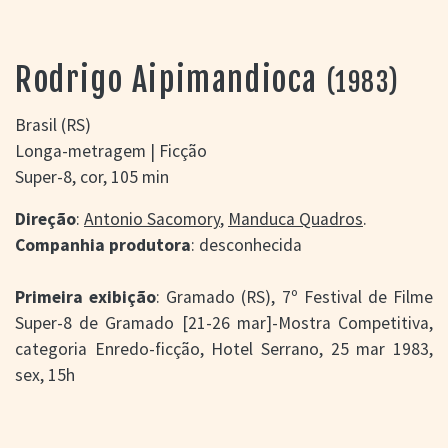
> SALAS
> ARQUIVO
PORTAL DO
Rodrigo Aipimandioca
(1983)
CINEMA GAÚCHO
> APRESENTAÇÃO
Brasil (RS)
> BUSCA AVANÇADA
Longa-metragem | Ficção
> LISTA DE FILMES
Super-8, cor, 105 min
> FILMOGRAFIAS DE
CINEASTAS
Direção
:
Antonio Sacomory
,
Manduca Quadros
.
> DISCOGRAFIAS
Companhia produtora
: desconhecida
> BIBLIOGRAFIAS
CONTATO E
Primeira exibição
: Gramado (RS), 7º Festival de Filme
LOCALIZAÇÃO
Super-8 de Gramado [21-26 mar]-Mostra Competitiva,
categoria Enredo-ficção, Hotel Serrano, 25 mar 1983,
sex, 15h