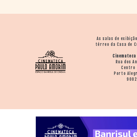
As salas de exibiçã
térreo da Casa de C
Cinemateca
Rua dos A
Centro 
Porto Aleg
900