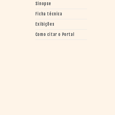
> SALAS
Sinopse
> ARQUIVO
PORTAL DO
Ficha técnica
CINEMA GAÚCHO
Exibições
> APRESENTAÇÃO
> BUSCA AVANÇADA
Como citar o Portal
> LISTA DE FILMES
> FILMOGRAFIAS DE
CINEASTAS
> DISCOGRAFIAS
> BIBLIOGRAFIAS
CONTATO E
LOCALIZAÇÃO