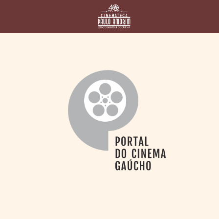
HOME
CINEMATECA
PAULO AMORIM
> HISTÓRIA
> HOMENAGEADOS
> EQUIPE
> ASSOCIAÇÃO DOS
AMIGOS
> BIBLIOTECA
ROMEU GRIMALDI
PROGRAMAÇÃO
> FILMES EM
CARTAZ
> GRADE SEMANAL
> PREÇOS E
DESCONTOS