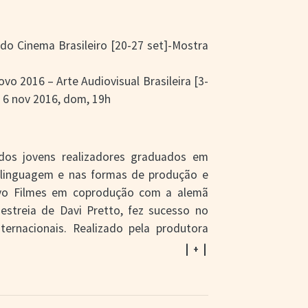
ia do Cinema Brasileiro [20-27 set]-Mostra
vo 2016 – Arte Audiovisual Brasileira [3-
, 6 nov 2016, dom, 19h
 dos jovens realizadores graduados em
 linguagem e nas formas de produção e
kyo Filmes em coprodução com a alemã
estreia de Davi Pretto, fez sucesso no
ternacionais. Realizado pela produtora
o de cinema da PUCRS, o longa marca o
| + |
9º Festival de Brasília (2016) com os
m, além do prêmio de melhor filme da