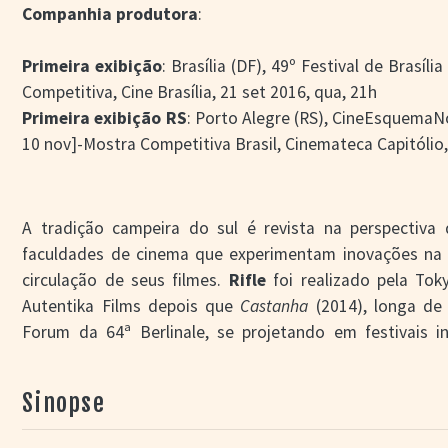
Companhia produtora
:
Primeira exibição
: Brasília (DF), 49º Festival de Brasíl
Competitiva, Cine Brasília, 21 set 2016, qua, 21h
Primeira exibição RS
: Porto Alegre (RS), CineEsquemaNo
10 nov]-Mostra Competitiva Brasil, Cinemateca Capitólio
A tradição campeira do sul é revista na perspectiva
faculdades de cinema que experimentam inovações na
circulação de seus filmes.
Rifle
foi realizado pela To
Autentika Films depois que
Castanha
(2014), longa de 
Forum da 64ª Berlinale, se projetando em festivais in
formada por amigos que se conheceram durante o curs
retorno de Davi ao Forum já tendo sido premiado no 4
Sinopse
Candangos de melhor roteiro e melhor desenho de so
Associação Brasileira de Críticos de Cinema.