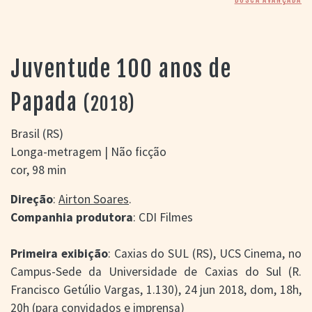
> SALAS
> ARQUIVO
PORTAL DO
CINEMA GAÚCHO
Juventude 100 anos de
> APRESENTAÇÃO
> BUSCA AVANÇADA
Papada
(2018)
> LISTA DE FILMES
> FILMOGRAFIAS DE
Brasil (RS)
CINEASTAS
Longa-metragem | Não ficção
> DISCOGRAFIAS
cor, 98 min
> BIBLIOGRAFIAS
CONTATO E
Direção
:
Airton Soares
.
LOCALIZAÇÃO
Companhia produtora
: CDI Filmes
Primeira exibição
: Caxias do SUL (RS), UCS Cinema, no
Campus-Sede da Universidade de Caxias do Sul (R.
Francisco Getúlio Vargas, 1.130), 24 jun 2018, dom, 18h,
20h (para convidados e imprensa)