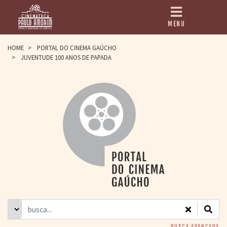
MENU
HOME
HOME
>
PORTAL DO CINEMA GAÚCHO
>
JUVENTUDE 100 ANOS DE PAPADA
CINEMATECA
PAULO AMORIM
> HISTÓRIA
> HOMENAGEADOS
> EQUIPE
> ASSOCIAÇÃO DOS
AMIGOS
> BIBLIOTECA
ROMEU GRIMALDI
PROGRAMAÇÃO
> FILMES EM
CARTAZ
> GRADE SEMANAL
> PREÇOS E
DESCONTOS
BUSCA AVANÇADA