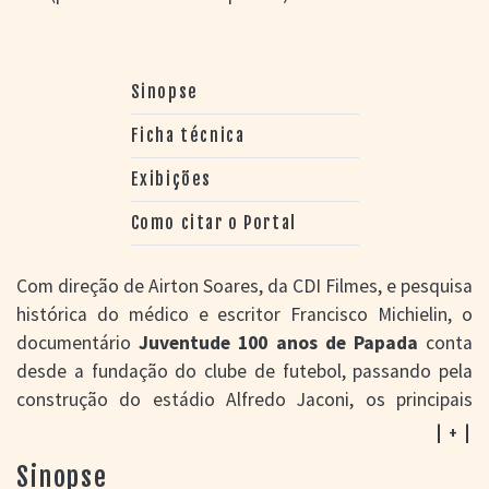
Sinopse
Ficha técnica
Exibições
Como citar o Portal
Com direção de Airton Soares, da CDI Filmes, e pesquisa
histórica do médico e escritor Francisco Michielin, o
documentário
Juventude 100 anos de Papada
conta
desde a fundação do clube de futebol, passando pela
construção do estádio Alfredo Jaconi, os principais
títulos e jogos. "O filme faz uma viagem ao passado e
| + |
um passeio pelo presente do Juventude, apresentando
Sinopse
imagens aéreas, fotografias, filmes antigos, a evolução