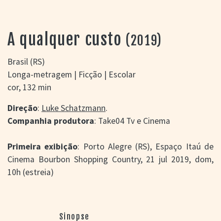
> SALAS
> ARQUIVO
PORTAL DO
A qualquer custo
(2019)
CINEMA GAÚCHO
> APRESENTAÇÃO
Brasil (RS)
> BUSCA AVANÇADA
Longa-metragem | Ficção | Escolar
> LISTA DE FILMES
cor, 132 min
> FILMOGRAFIAS DE
CINEASTAS
Direção
:
Luke Schatzmann
.
> DISCOGRAFIAS
Companhia produtora
: Take04 Tv e Cinema
> BIBLIOGRAFIAS
CONTATO E
Primeira exibição
: Porto Alegre (RS), Espaço Itaú de
LOCALIZAÇÃO
Cinema Bourbon Shopping Country, 21 jul 2019, dom,
10h (estreia)
Sinopse