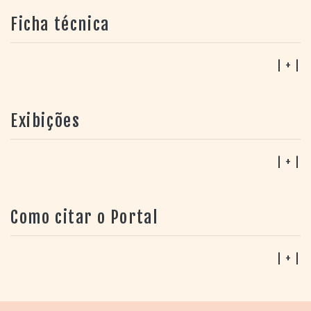
Ficha técnica
| + |
Exibições
| + |
Como citar o Portal
| + |