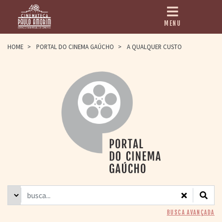
MENU
HOME
HOME
>
PORTAL DO CINEMA GAÚCHO
>
A QUALQUER CUSTO
CINEMATECA
PAULO AMORIM
> HISTÓRIA
> HOMENAGEADOS
> EQUIPE
> ASSOCIAÇÃO DOS
AMIGOS
> BIBLIOTECA
ROMEU GRIMALDI
PROGRAMAÇÃO
> FILMES EM
CARTAZ
> GRADE SEMANAL
> PREÇOS E
BUSCA AVANÇADA
DESCONTOS