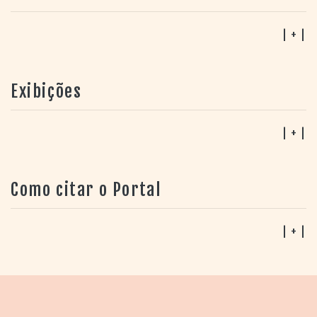
sobre a trajetória e a personalidade do músico.
| + |
Exibições
| + |
Como citar o Portal
| + |