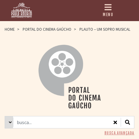
MENU
HOME
HOME
>
PORTAL DO CINEMA GAÚCHO
>
PLAUTO – UM SOPRO MUSICAL
CINEMATECA
PAULO AMORIM
> HISTÓRIA
> HOMENAGEADOS
> EQUIPE
> ASSOCIAÇÃO DOS
AMIGOS
> BIBLIOTECA
ROMEU GRIMALDI
PROGRAMAÇÃO
> FILMES EM
CARTAZ
> GRADE SEMANAL
> PREÇOS E
BUSCA AVANÇADA
DESCONTOS