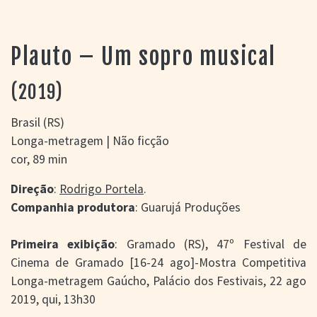
> SALAS
> ARQUIVO
PORTAL DO
Plauto – Um sopro musical
CINEMA GAÚCHO
> APRESENTAÇÃO
(2019)
> BUSCA AVANÇADA
> LISTA DE FILMES
Brasil (RS)
> FILMOGRAFIAS DE
Longa-metragem | Não ficção
CINEASTAS
cor, 89 min
> DISCOGRAFIAS
> BIBLIOGRAFIAS
Direção
:
Rodrigo Portela
.
CONTATO E
Companhia produtora
: Guarujá Produções
LOCALIZAÇÃO
Primeira exibição
: Gramado (RS), 47º Festival de
Cinema de Gramado [16-24 ago]-Mostra Competitiva
Longa-metragem Gaúcho, Palácio dos Festivais, 22 ago
2019, qui, 13h30