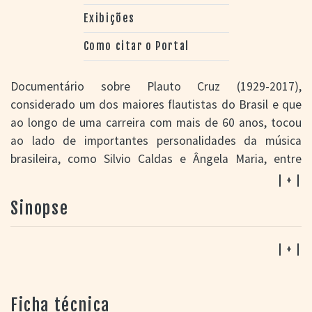
Exibições
Como citar o Portal
Documentário sobre Plauto Cruz (1929-2017),
considerado um dos maiores flautistas do Brasil e que
ao longo de uma carreira com mais de 60 anos, tocou
ao lado de importantes personalidades da música
brasileira, como Silvio Caldas e Ângela Maria, entre
outros. A sua trajetória é contada com cenas de arquivo
| + |
compostas por apresentações e depoimentos de
Sinopse
Plauto, assim como reconstituições de momentos
marcantes da sua vida em forma de dramatização.
Através de relatos de familiares e de grandes nomes da
| + |
cultura gaúcha como Borghettinho, Luiz Carlos Borges,
Juarez Fonseca, Kenny Braga,
Plauto – Um sopro
Ficha técnica
musical
também procura entender um pouco mais