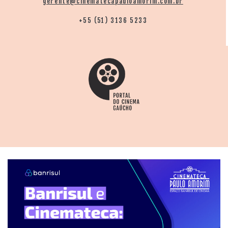
gerente@cinematecapauloamorim.com.br
+55 (51) 3136 5233