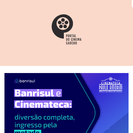
Janjão não dispara... foge!
,
Gaudêncio! O Centauro dos
pampas
(1971),
Ela tornou-se freira
(1972). Além de
diversos outros filmes populares – entre eles, cinco com
Os Trapalhões – também é o montador de
A Intrusa
(1980).
O diretor Pereira Dias (Vanoly Pereira Dias) nasce em
Carlos Barbosa em 7 janeiro de 1926 e falece em Porto
Alegre em 28 agosto de 1988. Inicia sua trajetória
artística em 1941 integrando a Companhia Iracema de
Alencar, como ator em Um Caso de polícia, no Teatro do
Povo, em Porto Alegre, onde vive desde os 11 anos.
Passa pelas companhias de César Fronzi e de Procópio
Ferreira. Em cinema, estreia fazendo direção de
produção no paulista
Custa pouco a felicidade
(Geraldo
Vietri, 1952). O primeiro filme que dirige é
Toda vida em
15 minutos
(1954), uma produção paulista filmada no
Rio, argumento premiado em 1954 com o Saci e o