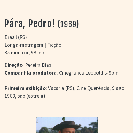
> SALAS
> ARQUIVO
PORTAL DO
Pára, Pedro!
(1969)
CINEMA GAÚCHO
> APRESENTAÇÃO
Brasil (RS)
> BUSCA AVANÇADA
Longa-metragem | Ficção
> LISTA DE FILMES
35 mm, cor, 98 min
> FILMOGRAFIAS DE
CINEASTAS
Direção
:
Pereira Dias
.
> DISCOGRAFIAS
Companhia produtora
: Cinegráfica Leopoldis-Som
> BIBLIOGRAFIAS
CONTATO E
Primeira exibição
: Vacaria (RS), Cine Querência, 9 ago
LOCALIZAÇÃO
1969, sab (estreia)