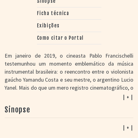
Sinopse
Ficha técnica
Exibições
Como citar o Portal
Em janeiro de 2019, o cineasta Pablo Francischelli
testemunhou um momento emblemático da música
instrumental brasileira: o reencontro entre o violonista
gaúcho Yamandu Costa e seu mestre, o argentino Lucio
Yanel. Mais do que um mero registro cinematográfico, o
documentário, batizado de
Dois tempos
, é uma
| + |
pequena pérola para os muitos fãs de Yamandu Costa,
Sinopse
que têm o privilégio de saber um pouco mais sobre a
sua trajetória e registrar sua espontaneidade no dia a
dia. Além disso, o público conhece melhor Yanel,
| + |
ninguém menos que o homem responsável por ter