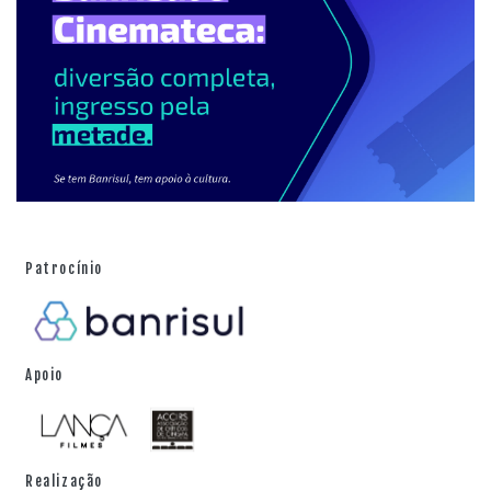
Lucio oferece poucos sorrisos. A câmera acompanha
tudo sem interferir, só trazendo o improviso de alguns
personagens que surgem pelo caminho. Um destes
momentos acontece em uma praça da cidade de São
Nicolau, quando Yamandu dedilha o violão e chama a
atenção de um homem. "Você vive disso?", pergunta o
passante, impressionado com a habilidade do rapaz.
Mais adiante, logo depois da fronteira com a Argentina,
os dois violonistas tocam na rua, em um pequeno
Patrocínio
povoado, e atraem curiosos. "Vem aqui. Olha como eles
tocam", diz um homem a outro.
À medida em que o motorhome avança pelo interior da
Apoio
Argentina, com lugarejos que parecem ter parado no
tempo, também cresce a cumplicidade entre os dois
personagens. A câmera ganha em poesia quando Yanel
reencontra lugares e amigos do passado, como a
Realização