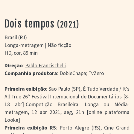
> SALAS
> ARQUIVO
PORTAL DO
Dois tempos
(2021)
CINEMA GAÚCHO
> APRESENTAÇÃO
Brasil (RJ)
> BUSCA AVANÇADA
Longa-metragem | Não ficção
> LISTA DE FILMES
HD, cor, 89 min
> FILMOGRAFIAS DE
CINEASTAS
Direção
:
Pablo Francischelli
.
> DISCOGRAFIAS
Companhia produtora
: DobleChapa; TvZero
> BIBLIOGRAFIAS
CONTATO E
Primeira exibição
: São Paulo (SP), É Tudo Verdade / It's
LOCALIZAÇÃO
All True 26º Festival Internacional de Documentários [8-
18 abr]-Competição Brasileira: Longa ou Média-
metragem, 12 abr 2021, seg, 21h [online plataforma
Looke]
Primeira exibição RS
: Porto Alegre (RS), Cine Grand