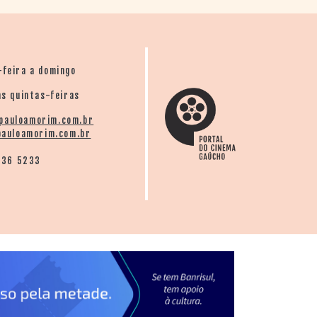
dois longas de C. Gerbase:
Sal de prata
-feira a domingo
s quintas-feiras
pauloamorim.com.br
auloamorim.com.br
136 5233