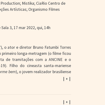
 Production; Mistika; CiaRio Centro de
eções Artísticas; Organismo Filmes
 Sala 3, 17 mar 2022, qui, 14h
), o ator e diretor Bruno Fatumbi Torres
u primeiro longa-metragem (o filme ficou
nta de tramitações com a ANCINE e o
9). Filho do cineasta santa-mariense
orme bem
), o jovem realizador brasiliense
afetivos com o estado, elegeu Gramado e
| + |
maticamente com o roteiro que escreveu.
o, quis colocar esses personagens em
 extremo norte do país, na divisa com a
| + |