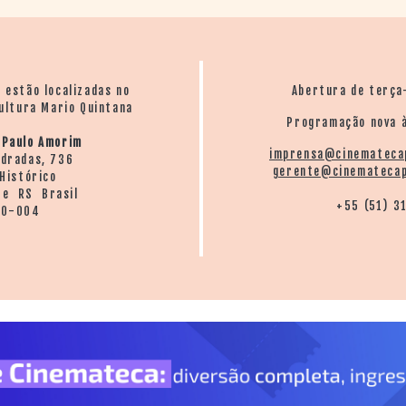
país.
De sua extensa filmografia como ator, Bruno está em 
(2005) e
Bio
(2017).
o estão localizadas no
Abertura de terça
ultura Mario Quintana
Programação nova à
 Paulo Amorim
imprensa@cinemateca
ndradas, 736
gerente@cinematecap
Histórico
re RS Brasil
+55 (51) 3
20-004