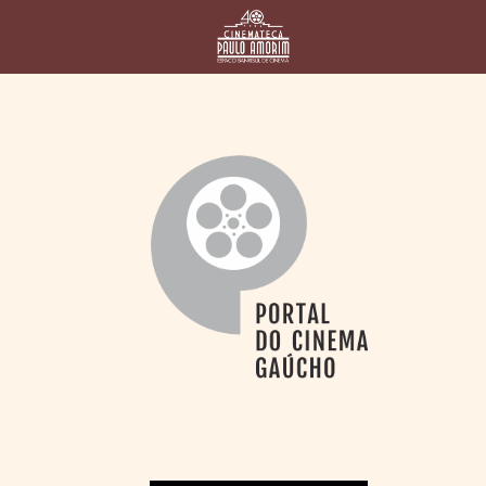
HOME
CINEMATECA
PAULO AMORIM
> HISTÓRIA
> HOMENAGEADOS
> EQUIPE
> ASSOCIAÇÃO DOS
AMIGOS
> BIBLIOTECA
ROMEU GRIMALDI
PROGRAMAÇÃO
> FILMES EM
CARTAZ
> GRADE SEMANAL
> PREÇOS E
DESCONTOS