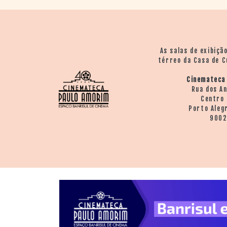
As salas de exibiçã
térreo da Casa de C
Cinemateca
Rua dos A
Centro 
Porto Aleg
900