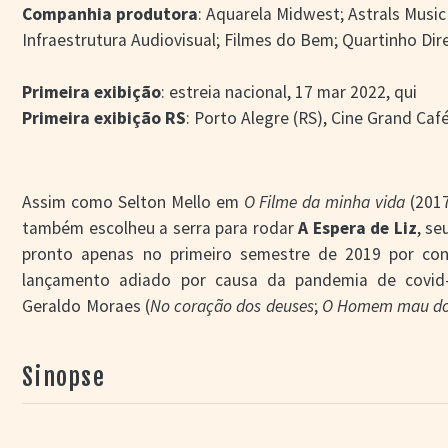
Companhia produtora
: Aquarela Midwest; Astrals Music
Infraestrutura Audiovisual; Filmes do Bem; Quartinho Dir
Primeira exibição
: estreia nacional, 17 mar 2022, qui
Primeira exibição RS
: Porto Alegre (RS), Cine Grand Café
Assim como Selton Mello em
O Filme da minha vida
(2017
também escolheu a serra para rodar
A Espera de Liz
, se
pronto apenas no primeiro semestre de 2019 por co
lançamento adiado por causa da pandemia de covid-1
Geraldo Moraes (
No coração dos deuses
;
O Homem mau d
explica que, além dos fortes vínculos profissionais e 
arredores como cenário porque o clima contribuiria dra
Sinopse
– Como é uma história de amor narrada pela solidã
polaridades. Então, pensei em filmar o protagonista no