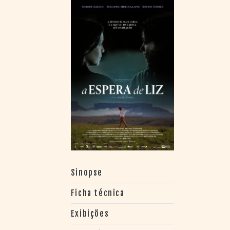
> SALAS
> ARQUIVO
PORTAL DO
CINEMA GAÚCHO
> APRESENTAÇÃO
> BUSCA AVANÇADA
> LISTA DE FILMES
> FILMOGRAFIAS DE
CINEASTAS
> DISCOGRAFIAS
> BIBLIOGRAFIAS
CONTATO E
LOCALIZAÇÃO
Sinopse
Ficha técnica
Exibições