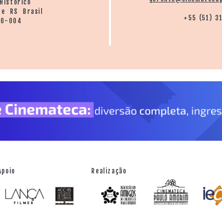
Histórico
re RS Brasil
+55 (51) 3
20-004
Apoio
Realização