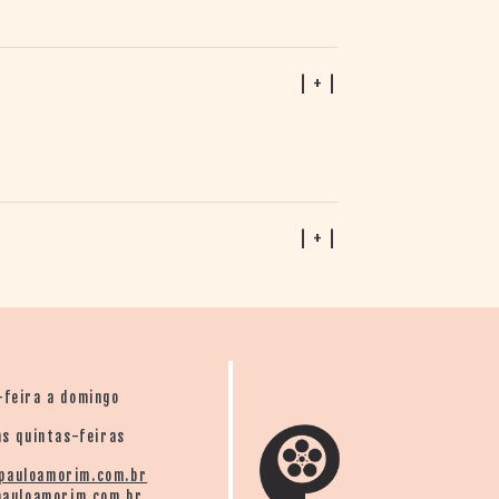
| + |
| + |
-feira a domingo
s quintas-feiras
pauloamorim.com.br
auloamorim.com.br