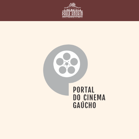
HOME
CINEMATECA
PAULO AMORIM
> HISTÓRIA
> HOMENAGEADOS
> EQUIPE
> ASSOCIAÇÃO DOS
AMIGOS
> BIBLIOTECA
ROMEU GRIMALDI
PROGRAMAÇÃO
> FILMES EM
CARTAZ
> GRADE SEMANAL
> PREÇOS E
DESCONTOS