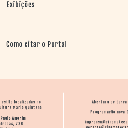
Exibições
Como citar o Portal
o estão localizadas no
Abertura de terça
ultura Mario Quintana
Programação nova à
 Paulo Amorim
imprensa@cinemateca
ndradas, 736
gerente@cinematecap