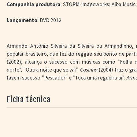
Companhia produtora
: STORM-imageworks; Alba Music
Lançamento
: DVD 2012
Armando Antônio Silveira da Silveira ou Armandinho,
popular brasileiro, que fez do reggae seu ponto de part
(2002), alcança o sucesso com músicas como "Folha de
norte", "Outra noite que se vai".
Casinha
(2004) traz o gr
fazem sucesso "Pescador" e "Toca uma regueira aí".
Arma
grande aparato promocional.
Semente
(2008) traz a mú
instantâneo. Durante 2011 o show de Armandinho pas
Ficha técnica
Argentina e Uruguay, culminando com a gravação dest
especial de Chimarruts e Fred Nery (Banda Macucos / ES)