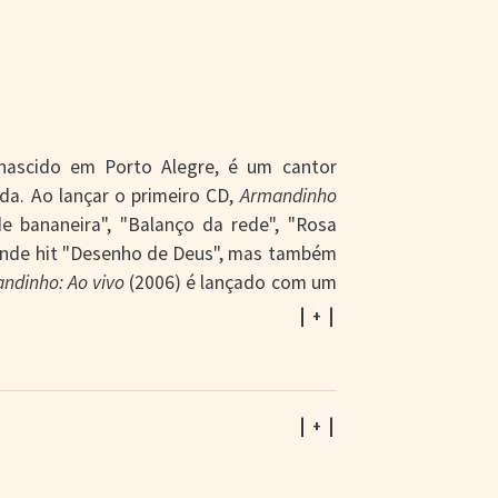
 nascido em Porto Alegre, é um cantor
ida. Ao lançar o primeiro CD,
Armandinho
 bananeira", "Balanço da rede", "Rosa
ande hit "Desenho de Deus", mas também
ndinho: Ao vivo
(2006) é lançado com um
sica de mesmo nome e se torna um hit
| + |
sa pelo Brasil, Estados Unidos, Peru,
e
Ao vivo em Buenos Aires
. Participação
.
| + |