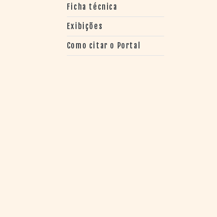
> SALAS
Ficha técnica
> ARQUIVO
PORTAL DO
Exibições
CINEMA GAÚCHO
Como citar o Portal
> APRESENTAÇÃO
> BUSCA AVANÇADA
> LISTA DE FILMES
> FILMOGRAFIAS DE
CINEASTAS
> DISCOGRAFIAS
> BIBLIOGRAFIAS
CONTATO E
LOCALIZAÇÃO