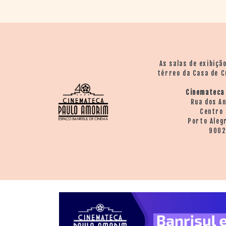
As salas de exibiçã
térreo da Casa de C
Cinemateca
Rua dos A
Centro 
Porto Aleg
900