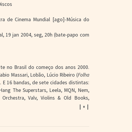
Discos
stra de Cinema Mundial [ago]-Música do
tal, 19 jan 2004, seg, 20h (bate-papo com
nte no Brasil do começo dos anos 2000.
bio Massari, Lobão, Lúcio Ribeiro (
Folha
). E 16 bandas, de sete cidades distintas:
, Hang The Superstars, Leela, MQN, Nem,
Orchestra, Valv, Violins & Old Books,
oras de material. Lançado no começo de
| + |