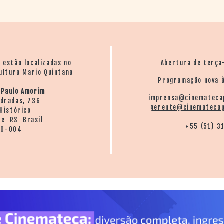
o estão localizadas no
Abertura de terça
ultura Mario Quintana
Programação nova à
 Paulo Amorim
imprensa@cinemateca
ndradas, 736
gerente@cinematecap
Histórico
re RS Brasil
+55 (51) 3
20-004