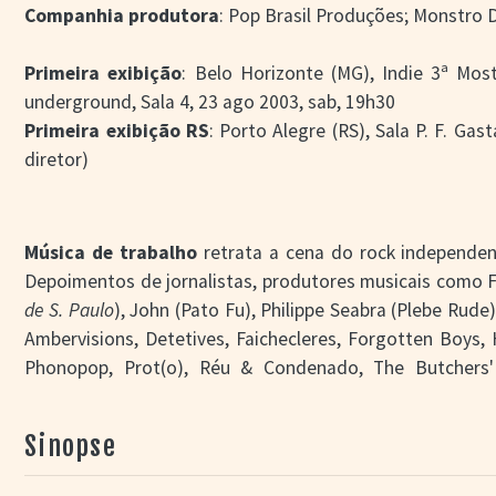
Companhia produtora
: Pop Brasil Produções; Monstro 
Primeira exibição
: Belo Horizonte (MG), Indie 3ª Mo
underground, Sala 4, 23 ago 2003, sab, 19h30
Primeira exibição RS
: Porto Alegre (RS), Sala P. F. Gas
diretor)
Música de trabalho
retrata a cena do rock independe
Depoimentos de jornalistas, produtores musicais como Fa
de S. Paulo
), John (Pato Fu), Philippe Seabra (Plebe Rude
Ambervisions, Detetives, Faichecleres, Forgotten Boys
Phonopop, Prot(o), Réu & Condenado, The Butchers' 
Walverdes e Wry. O diretor Daniel Dias acumulou 25 h
2003, exibido nos cinemas em oito cidades brasileiras.
Sinopse