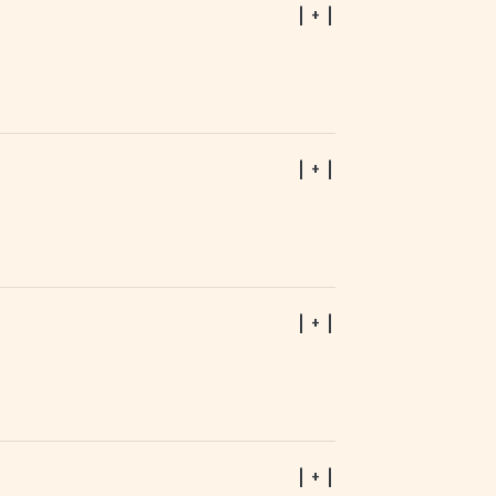
| + |
| + |
| + |
| + |