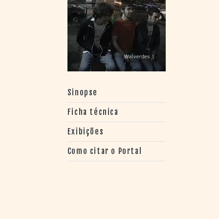
> SALAS
> ARQUIVO
PORTAL DO
CINEMA GAÚCHO
> APRESENTAÇÃO
> BUSCA AVANÇADA
> LISTA DE FILMES
> FILMOGRAFIAS DE
Sinopse
CINEASTAS
> DISCOGRAFIAS
Ficha técnica
> BIBLIOGRAFIAS
Exibições
CONTATO E
LOCALIZAÇÃO
Como citar o Portal