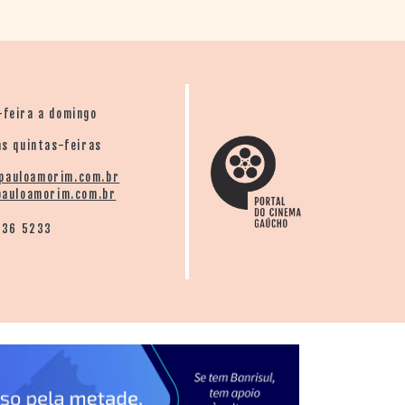
-feira a domingo
s quintas-feiras
pauloamorim.com.br
auloamorim.com.br
136 5233