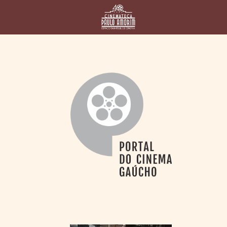
HOME
CINEMATECA
PAULO AMORIM
> HISTÓRIA
> HOMENAGEADOS
> EQUIPE
> ASSOCIAÇÃO DOS
AMIGOS
> BIBLIOTECA
ROMEU GRIMALDI
PROGRAMAÇÃO
> FILMES EM
CARTAZ
> GRADE SEMANAL
> PREÇOS E
DESCONTOS