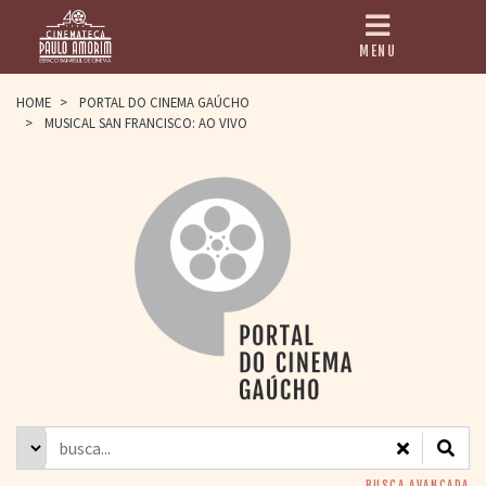
MENU
HOME
HOME
>
PORTAL DO CINEMA GAÚCHO
>
MUSICAL SAN FRANCISCO: AO VIVO
CINEMATECA
PAULO AMORIM
> HISTÓRIA
> HOMENAGEADOS
> EQUIPE
> ASSOCIAÇÃO DOS
AMIGOS
> BIBLIOTECA
ROMEU GRIMALDI
PROGRAMAÇÃO
> FILMES EM
CARTAZ
> GRADE SEMANAL
> PREÇOS E
DESCONTOS
BUSCA AVANÇADA