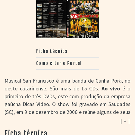
Ficha técnica
Como citar o Portal
Musical San Francisco é uma banda de Cunha Porã, no
oeste catarinense. São mais de 15 CDs.
Ao vivo
é o
primeiro de três DVDs, este com produção da empresa
gaúcha Dicas Vídeo. O show foi gravado em Saudades
(SC), em 9 de dezembro de 2006 e reúne alguns de seus
maiores sucessos como "O Amigo" e "Diga locutor". As
| + |
canções têm como tema predominante problemas de
Ficha técnica