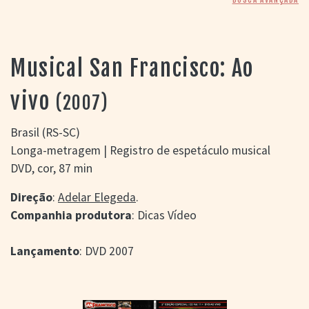
> SALAS
> ARQUIVO
PORTAL DO
CINEMA GAÚCHO
Musical San Francisco: Ao
> APRESENTAÇÃO
> BUSCA AVANÇADA
vivo
(2007)
> LISTA DE FILMES
> FILMOGRAFIAS DE
Brasil (RS-SC)
CINEASTAS
Longa-metragem | Registro de espetáculo musical
> DISCOGRAFIAS
DVD, cor, 87 min
> BIBLIOGRAFIAS
CONTATO E
Direção
:
Adelar Elegeda
.
LOCALIZAÇÃO
Companhia produtora
: Dicas Vídeo
Lançamento
: DVD 2007