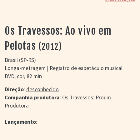
> SALAS
> ARQUIVO
PORTAL DO
CINEMA GAÚCHO
Os Travessos: Ao vivo em
> APRESENTAÇÃO
> BUSCA AVANÇADA
Pelotas
(2012)
> LISTA DE FILMES
> FILMOGRAFIAS DE
Brasil (SP-RS)
CINEASTAS
Longa-metragem | Registro de espetáculo musical
> DISCOGRAFIAS
DVD, cor, 82 min
> BIBLIOGRAFIAS
CONTATO E
Direção
:
desconhecido
.
LOCALIZAÇÃO
Companhia produtora
: Os Travessos; Proum
Produtora
Lançamento
: