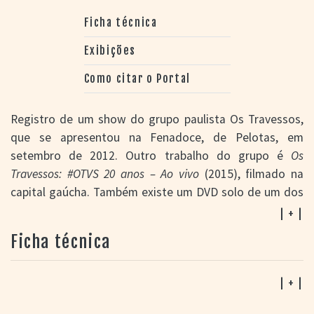
Ficha técnica
Exibições
Como citar o Portal
Registro de um show do grupo paulista Os Travessos,
que se apresentou na Fenadoce, de Pelotas, em
setembro de 2012. Outro trabalho do grupo é
Os
Travessos: #OTVS 20 anos – Ao vivo
(2015), filmado na
capital gaúcha. Também existe um DVD solo de um dos
cantores do conjunto,
Rodriguinho: Uma História assim III
| + |
– Ao vivo em Porto Alegre
(2011) assim como
Ficha técnica
participação deste artista em outros títulos.
| + |