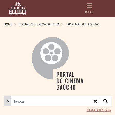
MENU
HOME
HOME
>
PORTAL DO CINEMA GAÚCHO
>
JARDS MACALÉ: AO VIVO
CINEMATECA
PAULO AMORIM
> HISTÓRIA
> HOMENAGEADOS
> EQUIPE
> ASSOCIAÇÃO DOS
AMIGOS
> BIBLIOTECA
ROMEU GRIMALDI
PROGRAMAÇÃO
> FILMES EM
CARTAZ
> GRADE SEMANAL
> PREÇOS E
BUSCA AVANÇADA
DESCONTOS