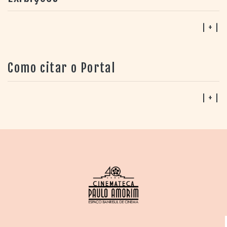
| + |
Como citar o Portal
| + |