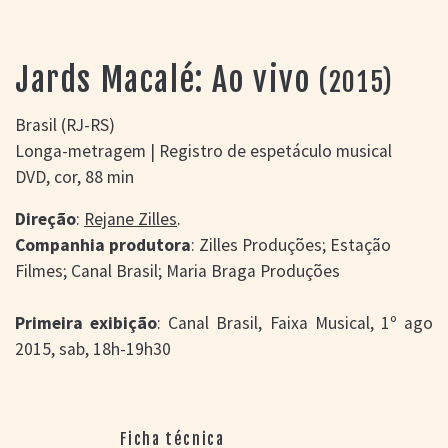
> SALAS
> ARQUIVO
PORTAL DO
Jards Macalé: Ao vivo
(2015)
CINEMA GAÚCHO
> APRESENTAÇÃO
Brasil (RJ-RS)
> BUSCA AVANÇADA
Longa-metragem | Registro de espetáculo musical
> LISTA DE FILMES
DVD, cor, 88 min
> FILMOGRAFIAS DE
CINEASTAS
Direção
:
Rejane Zilles
.
> DISCOGRAFIAS
Companhia produtora
: Zilles Produções; Estação
> BIBLIOGRAFIAS
Filmes; Canal Brasil; Maria Braga Produções
CONTATO E
LOCALIZAÇÃO
Primeira exibição
: Canal Brasil, Faixa Musical, 1º ago
2015, sab, 18h-19h30
Ficha técnica