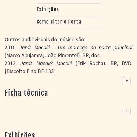
Exibições
Como citar o Portal
Outros audiovisuais do músico são:
2010:
Jards Macalé – Um morcego na porta principal
(Marco Abujamra, João Pimentel). BR, doc.
2013:
Jards Macalé: Macalé
(Erik Rocha). BR, DVD.
[Biscoito Fino BF-133]
2016:
Zé Renato, Jards Macalé, Guinga, Moacyr
| + |
Luz: Dobrando a carioca – Ao vivo
. BR, DVD. [Biscoito
Ficha técnica
Fino]
| + |
Exibições