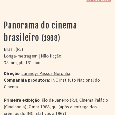
> SALAS
> ARQUIVO
PORTAL DO
CINEMA GAÚCHO
Panorama do cinema
> APRESENTAÇÃO
> BUSCA AVANÇADA
brasileiro
(1968)
> LISTA DE FILMES
> FILMOGRAFIAS DE
Brasil (RJ)
CINEASTAS
Longa-metragem | Não ficção
> DISCOGRAFIAS
35 mm, pb, 131 min
> BIBLIOGRAFIAS
CONTATO E
Direção
:
Jurandyr Passos Noronha
.
LOCALIZAÇÃO
Companhia produtora
: INC Instituto Nacional do
Cinema
Primeira exibição
: Rio de Janeiro (RJ), Cinema Palácio
(Cinelândia), 7 mar 1968, qui (após a entrega dos
prêmios do INC relativos a 1967)