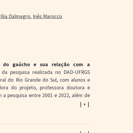
ília Dalmagro
,
Inês Marocco
.
is do gaúcho e sua relação com a
da pesquisa realizada no DAD-UFRGS
al do Rio Grande do Sul, com alunos e
ora do projeto, professora doutora e
am a pesquisa entre 2001 e 2022, além de
stema de treinamento e aplicação das
| + |