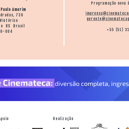
Programação nova à
 Paulo Amorim
imprensa@cinemateca
ndradas, 736
gerente@cinematecap
Histórico
re RS Brasil
+55 (51) 3
20-004
Apoio
Realização