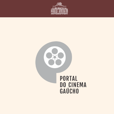
HOME
CINEMATECA
PAULO AMORIM
> HISTÓRIA
> HOMENAGEADOS
> EQUIPE
> ASSOCIAÇÃO DOS
AMIGOS
> BIBLIOTECA
ROMEU GRIMALDI
PROGRAMAÇÃO
> FILMES EM
CARTAZ
> GRADE SEMANAL
> PREÇOS E
DESCONTOS