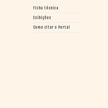
> SALAS
> ARQUIVO
Ficha técnica
PORTAL DO
Exibições
CINEMA GAÚCHO
> APRESENTAÇÃO
Como citar o Portal
> BUSCA AVANÇADA
> LISTA DE FILMES
> FILMOGRAFIAS DE
CINEASTAS
> DISCOGRAFIAS
> BIBLIOGRAFIAS
CONTATO E
LOCALIZAÇÃO