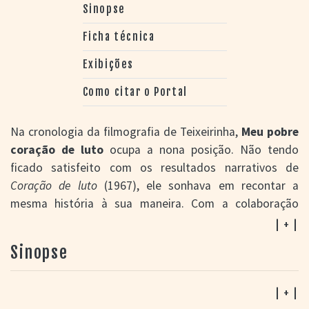
Sinopse
Ficha técnica
Exibições
Como citar o Portal
Na cronologia da filmografia de Teixeirinha,
Meu pobre
coração de luto
ocupa a nona posição. Não tendo
ficado satisfeito com os resultados narrativos de
Coração de luto
(1967), ele sonhava em recontar a
mesma história à sua maneira. Com a colaboração
habitual de Pereira Dias eles imaginaram uma trama
| + |
carregada de flashbacks que rememoram a dramática
Sinopse
infância do cantor em meio a outro drama do presente:
encontrar a cura da leucemia diagnosticada numa Mary
grávida. O passado vem impregnado de detalhes que
| + |