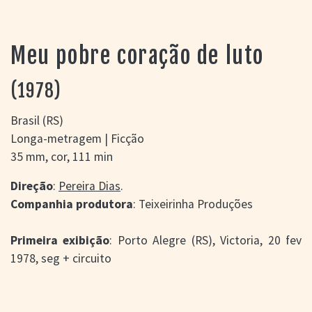
> SALAS
> ARQUIVO
PORTAL DO
Meu pobre coração de luto
CINEMA GAÚCHO
> APRESENTAÇÃO
(1978)
> BUSCA AVANÇADA
> LISTA DE FILMES
Brasil (RS)
> FILMOGRAFIAS DE
Longa-metragem | Ficção
CINEASTAS
35 mm, cor, 111 min
> DISCOGRAFIAS
> BIBLIOGRAFIAS
Direção
:
Pereira Dias
.
CONTATO E
Companhia produtora
: Teixeirinha Produções
LOCALIZAÇÃO
Primeira exibição
: Porto Alegre (RS), Victoria, 20 fev
1978, seg + circuito