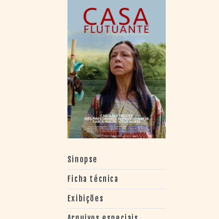
> SALAS
> ARQUIVO
PORTAL DO
CINEMA GAÚCHO
> APRESENTAÇÃO
> BUSCA AVANÇADA
> LISTA DE FILMES
> FILMOGRAFIAS DE
CINEASTAS
> DISCOGRAFIAS
> BIBLIOGRAFIAS
CONTATO E
LOCALIZAÇÃO
Sinopse
Ficha técnica
Exibições
Arquivos especiais