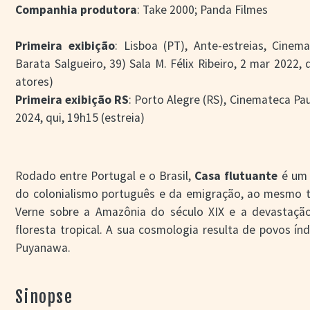
Companhia produtora
: Take 2000; Panda Filmes
Primeira exibição
: Lisboa (PT), Ante-estreias, Cine
Barata Salgueiro, 39) Sala M. Félix Ribeiro, 2 mar 2022,
atores)
Primeira exibição RS
: Porto Alegre (RS), Cinemateca Pa
2024, qui, 19h15 (estreia)
Rodado entre Portugal e o Brasil,
Casa flutuante
é um 
do colonialismo português e da emigração, ao mesmo t
Verne sobre a Amazônia do século XIX e a devastaçã
floresta tropical. A sua cosmologia resulta de povos í
Puyanawa.
Participação da gaúcha Panda Filmes na produção.
Sinopse