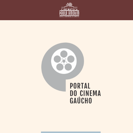
HOME
CINEMATECA
PAULO AMORIM
> HISTÓRIA
> HOMENAGEADOS
> EQUIPE
> ASSOCIAÇÃO DOS
AMIGOS
> BIBLIOTECA
ROMEU GRIMALDI
PROGRAMAÇÃO
> FILMES EM
CARTAZ
> GRADE SEMANAL
> PREÇOS E
DESCONTOS