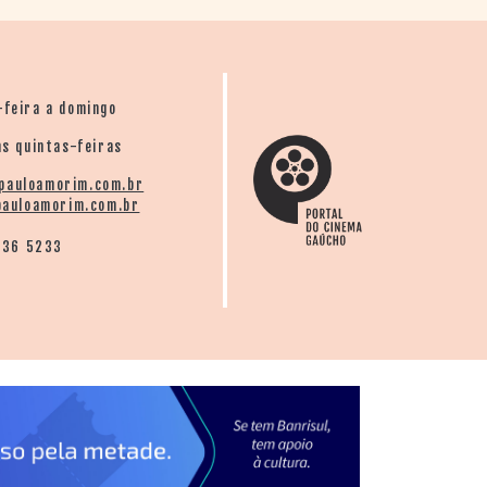
-feira a domingo
s quintas-feiras
pauloamorim.com.br
auloamorim.com.br
136 5233