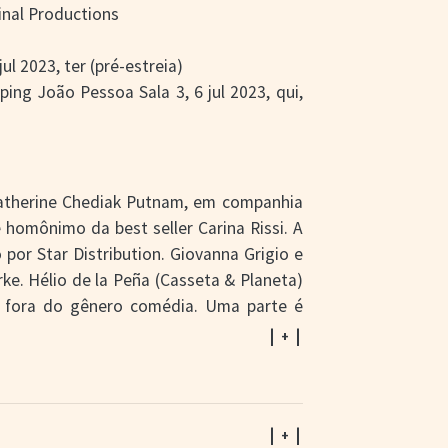
ginal Productions
ul 2023, ter (pré-estreia)
ping João Pessoa Sala 3, 6 jul 2023, qui,
 Katherine Chediak Putnam, em companhia
homônimo da best seller Carina Rissi. A
 por Star Distribution. Giovanna Grigio e
ke. Hélio de la Peña (Casseta & Planeta)
r fora do gênero comédia. Uma parte é
sco de Paula, contando com uma equipe
| + |
úmeros trabalhos com a Casa de Cinema de
or Carina Rissi. O primeiro,
Perdida – Um
| + |