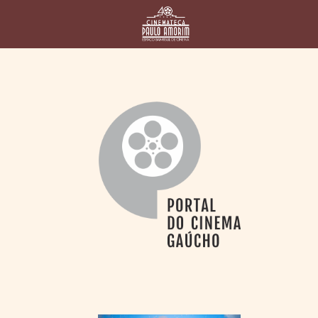
HOME
CINEMATECA
PAULO AMORIM
> HISTÓRIA
> HOMENAGEADOS
> EQUIPE
> ASSOCIAÇÃO DOS
AMIGOS
> BIBLIOTECA
ROMEU GRIMALDI
PROGRAMAÇÃO
> FILMES EM
CARTAZ
> GRADE SEMANAL
> PREÇOS E
DESCONTOS