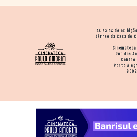
As salas de exibiçã
térreo da Casa de C
Cinemateca
Rua dos A
Centro 
Porto Aleg
900