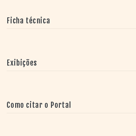
amor que ultrapassa as barreiras do tempo
, foi lançad
Juntos venderam mais de 400 mil exemplares.
Ficha técnica
Exibições
Como citar o Portal