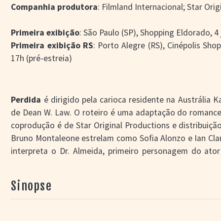
Companhia produtora
: Filmland Internacional; Star Ori
Primeira exibição
: São Paulo (SP), Shopping Eldorado, 4 j
Primeira exibição RS
: Porto Alegre (RS), Cinépolis Shop
17h (pré-estreia)
Perdida
é dirigido pela carioca residente na Austrália
de Dean W. Law. O roteiro é uma adaptação do romance 
coprodução é de Star Original Productions e distribuição
Bruno Montaleone estrelam como Sofia Alonzo e Ian Clar
interpreta o Dr. Almeida, primeiro personagem do ato
filmada no RS, em São José dos Ausentes e São Franci
local. O fotógrafo é o paulista Jacob Solitrenick, de in
Sinopse
Porto Alegre.
O livro faz parte de uma série de seis volumes escritos p