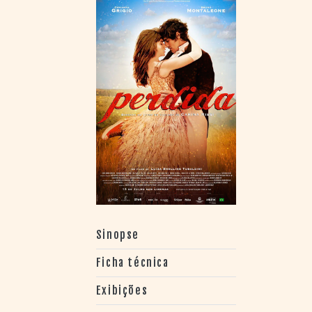
> SALAS
> ARQUIVO
PORTAL DO
CINEMA GAÚCHO
> APRESENTAÇÃO
> BUSCA AVANÇADA
> LISTA DE FILMES
> FILMOGRAFIAS DE
CINEASTAS
> DISCOGRAFIAS
> BIBLIOGRAFIAS
CONTATO E
LOCALIZAÇÃO
Sinopse
Ficha técnica
Exibições