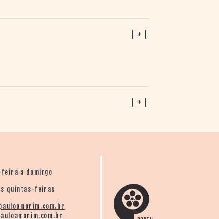
| + |
| + |
-feira a domingo
s quintas-feiras
pauloamorim.com.br
auloamorim.com.br