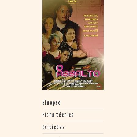
> SALAS
> ARQUIVO
PORTAL DO
CINEMA GAÚCHO
> APRESENTAÇÃO
> BUSCA AVANÇADA
> LISTA DE FILMES
> FILMOGRAFIAS DE
CINEASTAS
> DISCOGRAFIAS
> BIBLIOGRAFIAS
CONTATO E
LOCALIZAÇÃO
Sinopse
Ficha técnica
Exibições