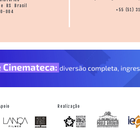
re RS Brasil
+55 (51) 3
20-004
Apoio
Realização