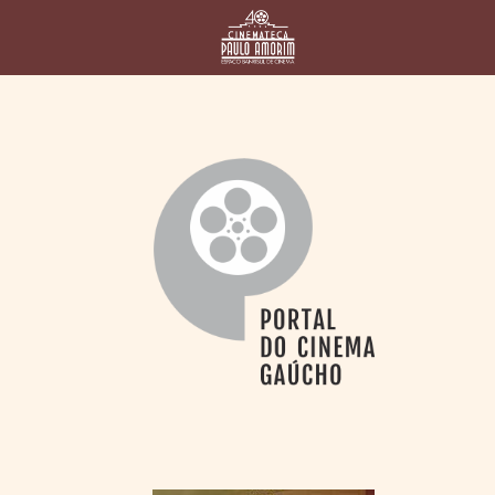
HOME
CINEMATECA
PAULO AMORIM
> HISTÓRIA
> HOMENAGEADOS
> EQUIPE
> ASSOCIAÇÃO DOS
AMIGOS
> BIBLIOTECA
ROMEU GRIMALDI
PROGRAMAÇÃO
> FILMES EM
CARTAZ
> GRADE SEMANAL
> PREÇOS E
DESCONTOS