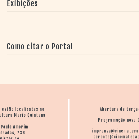
Exibições
Como citar o Portal
o estão localizadas no
Abertura de terça
ultura Mario Quintana
Programação nova à
 Paulo Amorim
imprensa@cinemateca
ndradas, 736
gerente@cinematecap
Histórico