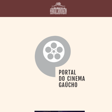
HOME
CINEMATECA
PAULO AMORIM
> HISTÓRIA
> HOMENAGEADOS
> EQUIPE
> ASSOCIAÇÃO DOS
AMIGOS
> BIBLIOTECA
ROMEU GRIMALDI
PROGRAMAÇÃO
> FILMES EM
CARTAZ
> GRADE SEMANAL
> PREÇOS E
DESCONTOS