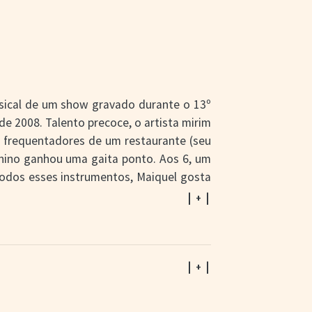
sical de um show gravado durante o 13º
e 2008. Talento precoce, o artista mirim
 frequentadores de um restaurante (seu
menino ganhou uma gaita ponto. Aos 6, um
todos esses instrumentos, Maiquel gosta
lmagens, ele tinha 11 anos e acumulava
| + |
gramas de TV, como Coisas do sul, Brasil
companha é composta por cinco músicos
| + |
amosas do nativismo gaúcho, com letras
as, Anomar Danúbio Vieira, Nilo Bairros