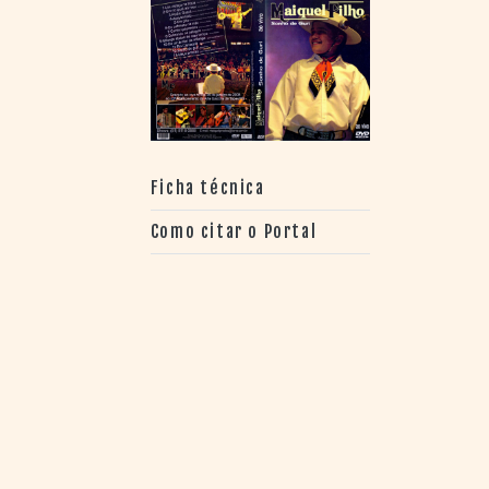
> SALAS
> ARQUIVO
PORTAL DO
CINEMA GAÚCHO
> APRESENTAÇÃO
> BUSCA AVANÇADA
> LISTA DE FILMES
Ficha técnica
> FILMOGRAFIAS DE
CINEASTAS
Como citar o Portal
> DISCOGRAFIAS
> BIBLIOGRAFIAS
CONTATO E
LOCALIZAÇÃO