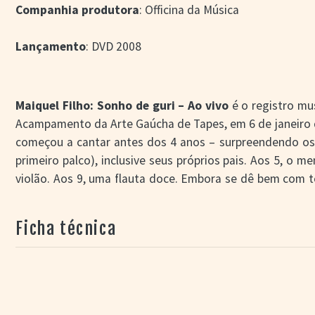
Companhia produtora
: Officina da Música
Lançamento
: DVD 2008
Maiquel Filho: Sonho de guri – Ao vivo
é o registro mu
Acampamento da Arte Gaúcha de Tapes, em 6 de janeiro d
começou a cantar antes dos 4 anos – surpreendendo os
primeiro palco), inclusive seus próprios pais. Aos 5, o 
violão. Aos 9, uma flauta doce. Embora se dê bem com 
mesmo é de cantar e de tocar violão. Na época das fi
participações em diversos festivais, além de idas a pro
Ficha técnica
RS e Bom dia, Rio Grande. No palco, a banda que o a
profissionais.
O repertório da apresentação é composto por músicas f
assinadas por nomes como Gujo Teixeira, Helmo de Freit