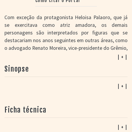
Como citar o Portal
Com exceção da protagonista Heloisa Palaoro, que já
se exercitava como atriz amadora, os demais
personagens são interpretados por figuras que se
destacariam nos anos seguintes em outras áreas, como
o advogado Renato Moreira, vice-presidente do Grêmio,
Maria Alice Lahorgue, pró-reitora da UFRGS, o
| + |
sociólogo Carlos Winckler, e o secretário executivo do
Sinopse
Ministério das Comunicações Cesar Alvarez, que
participa de uma animada assembleia estudantil que
acaba em pancadaria. Lugares e personagens que
| + |
pertencem à história afetiva de Porto Alegre, como o
lendário Bar Alaska e seu garçom Isaac, que servia o
Ficha técnica
chope mais bem tirado da cidade, e a Confeitaria
Pelotense, no Centro, com suas mesinhas de mármore.
| + |
Em abril de 1984, depois de receber o prêmio de melhor