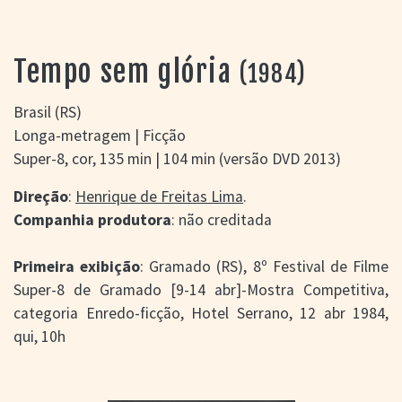
> SALAS
> ARQUIVO
PORTAL DO
Tempo sem glória
(1984)
CINEMA GAÚCHO
> APRESENTAÇÃO
Brasil (RS)
> BUSCA AVANÇADA
Longa-metragem | Ficção
> LISTA DE FILMES
Super-8, cor, 135 min | 104 min (versão DVD 2013)
> FILMOGRAFIAS DE
CINEASTAS
Direção
:
Henrique de Freitas Lima
.
> DISCOGRAFIAS
Companhia produtora
: não creditada
> BIBLIOGRAFIAS
CONTATO E
Primeira exibição
: Gramado (RS), 8º Festival de Filme
LOCALIZAÇÃO
Super-8 de Gramado [9-14 abr]-Mostra Competitiva,
categoria Enredo-ficção, Hotel Serrano, 12 abr 1984,
qui, 10h