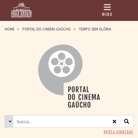
MENU
HOME
HOME
>
PORTAL DO CINEMA GAÚCHO
>
TEMPO SEM GLÓRIA
CINEMATECA
PAULO AMORIM
> HISTÓRIA
> HOMENAGEADOS
> EQUIPE
> ASSOCIAÇÃO DOS
AMIGOS
> BIBLIOTECA
ROMEU GRIMALDI
PROGRAMAÇÃO
> FILMES EM
CARTAZ
> GRADE SEMANAL
> PREÇOS E
BUSCA AVANÇADA
DESCONTOS