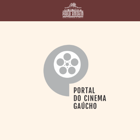
HOME
CINEMATECA
PAULO AMORIM
> HISTÓRIA
> HOMENAGEADOS
> EQUIPE
> ASSOCIAÇÃO DOS
AMIGOS
> BIBLIOTECA
ROMEU GRIMALDI
PROGRAMAÇÃO
> FILMES EM
CARTAZ
> GRADE SEMANAL
> PREÇOS E
DESCONTOS