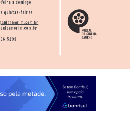
-feira a domingo
s quintas-feiras
pauloamorim.com.br
auloamorim.com.br
136 5233