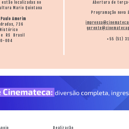
o estão localizadas no
Abertura de terça
ultura Mario Quintana
Programação nova à
 Paulo Amorim
imprensa@cinemateca
ndradas, 736
gerente@cinematecap
Histórico
re RS Brasil
+55 (51) 3
20-004
Apoio
Realização