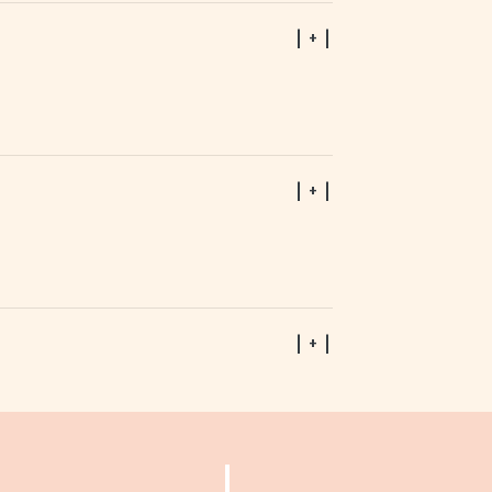
| + |
| + |
| + |