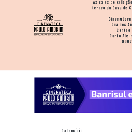
As salas de exibiçã
térreo da Casa de C
Cinemateca
Rua dos A
Centro 
Porto Aleg
900
Patrocínio