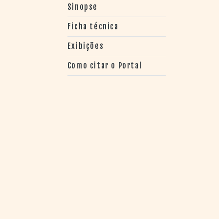
> SALAS
Sinopse
> ARQUIVO
PORTAL DO
Ficha técnica
CINEMA GAÚCHO
Exibições
> APRESENTAÇÃO
> BUSCA AVANÇADA
Como citar o Portal
> LISTA DE FILMES
> FILMOGRAFIAS DE
CINEASTAS
> DISCOGRAFIAS
> BIBLIOGRAFIAS
CONTATO E
LOCALIZAÇÃO