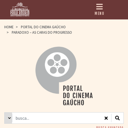
MENU
HOME
HOME
>
PORTAL DO CINEMA GAÚCHO
>
PARADOXO – AS CARAS DO PROGRESSO
CINEMATECA
PAULO AMORIM
> HISTÓRIA
> HOMENAGEADOS
> EQUIPE
> ASSOCIAÇÃO DOS
AMIGOS
> BIBLIOTECA
ROMEU GRIMALDI
PROGRAMAÇÃO
> FILMES EM
CARTAZ
> GRADE SEMANAL
> PREÇOS E
DESCONTOS
BUSCA AVANÇADA