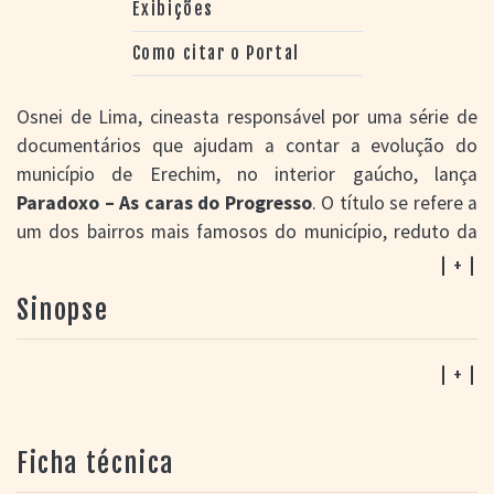
Exibições
Como citar o Portal
Osnei de Lima, cineasta responsável por uma série de
documentários que ajudam a contar a evolução do
município de Erechim, no interior gaúcho, lança
Paradoxo – As caras do Progresso
. O título se refere a
um dos bairros mais famosos do município, reduto da
classe trabalhadora, operária da região. Cerca de trinta
| + |
pessoas foram entrevistadas para a produção do filme.
Sinopse
Os participantes são residentes ou ex-moradores da
comunidade, com idades e experiências variadas, que
têm em comum o fato de fornecerem relatos emotivos
| + |
ou nostálgicos acerca do tempo vivido naquele pedaço
de chão. O tom otimista e celebratório deixa claro que
Ficha técnica
um dos principais objetivos do longa-metragem é
combater uma visão mais negativa ou preconceituosa