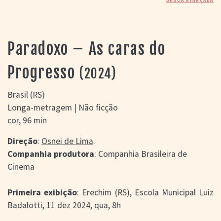
> SALAS
> ARQUIVO
PORTAL DO
CINEMA GAÚCHO
Paradoxo – As caras do
> APRESENTAÇÃO
> BUSCA AVANÇADA
Progresso
(2024)
> LISTA DE FILMES
> FILMOGRAFIAS DE
Brasil (RS)
CINEASTAS
Longa-metragem | Não ficção
> DISCOGRAFIAS
cor, 96 min
> BIBLIOGRAFIAS
CONTATO E
Direção
:
Osnei de Lima
.
LOCALIZAÇÃO
Companhia produtora
: Companhia Brasileira de
Cinema
Primeira exibição
: Erechim (RS), Escola Municipal Luiz
Badalotti, 11 dez 2024, qua, 8h