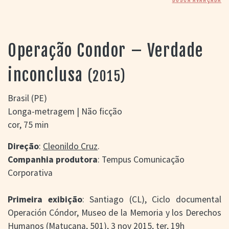
> SALAS
> ARQUIVO
PORTAL DO
CINEMA GAÚCHO
Operação Condor – Verdade
> APRESENTAÇÃO
> BUSCA AVANÇADA
inconclusa
(2015)
> LISTA DE FILMES
> FILMOGRAFIAS DE
Brasil (PE)
CINEASTAS
Longa-metragem | Não ficção
> DISCOGRAFIAS
cor, 75 min
> BIBLIOGRAFIAS
CONTATO E
Direção
:
Cleonildo Cruz
.
LOCALIZAÇÃO
Companhia produtora
: Tempus Comunicação
Corporativa
Primeira exibição
: Santiago (CL), Ciclo documental
Operación Cóndor, Museo de la Memoria y los Derechos
Humanos (Matucana, 501), 3 nov 2015, ter, 19h