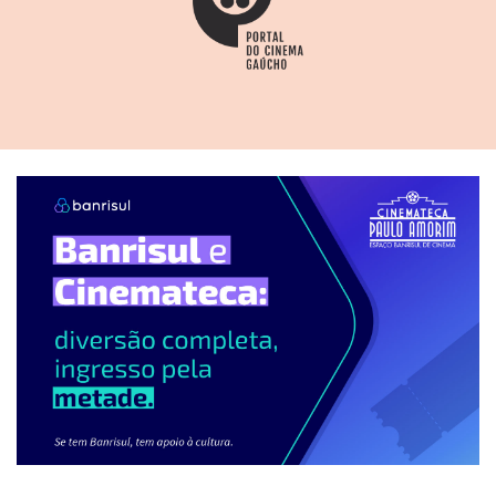
Cardim, em Santiago do Chile) e sugere que o ex-
presidente João Goulart (1919-1976) foi morto por
envenenamento. Observação: em 2013, os restos
mortais de Jango foram exumados, sem que a teoria
pudesse ser comprovada cientificamente. O filme
investiga até mesmo as suspeitas de que Juscelino
Kubitschek (1902-1976) tenha sido assassinado, em um
acidente de carro "estimulado", no Rio de Janeiro.
Operação Condor – Verdade inconclusa
foi lançado
em 2015, no Museo de la Memoria y los Derechos
Humanos (Santiago, Chile). Uma versão ampliada, como
série de TV, também foi produzida, com sete episódios.
O roteiro foi construído através de uma sólida pesquisa
documental em instituições de preservação da
memória. Segundo o Portal Opera Mundi, o cineasta
pernambucano Cleonildo Cruz começou as filmagens no
Rio Grande do Sul, em meio à exumação dos restos