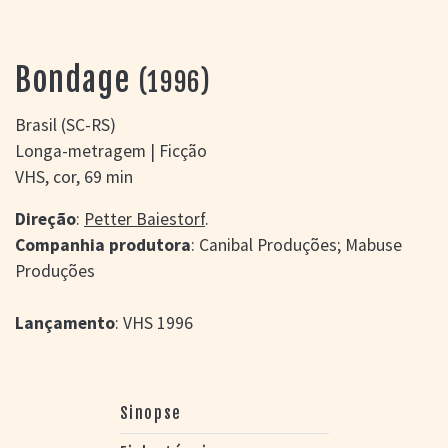
> SALAS
> ARQUIVO
PORTAL DO
Bondage
(1996)
CINEMA GAÚCHO
> APRESENTAÇÃO
Brasil (SC-RS)
> BUSCA AVANÇADA
Longa-metragem | Ficção
> LISTA DE FILMES
VHS, cor, 69 min
> FILMOGRAFIAS DE
CINEASTAS
Direção
:
Petter Baiestorf
.
> DISCOGRAFIAS
Companhia produtora
: Canibal Produções; Mabuse
> BIBLIOGRAFIAS
Produções
CONTATO E
LOCALIZAÇÃO
Lançamento
: VHS 1996
Sinopse