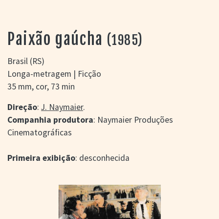
> SALAS
> ARQUIVO
PORTAL DO
Paixão gaúcha
(1985)
CINEMA GAÚCHO
> APRESENTAÇÃO
Brasil (RS)
> BUSCA AVANÇADA
Longa-metragem | Ficção
> LISTA DE FILMES
35 mm, cor, 73 min
> FILMOGRAFIAS DE
CINEASTAS
Direção
:
J. Naymaier
.
> DISCOGRAFIAS
Companhia produtora
: Naymaier Produções
> BIBLIOGRAFIAS
Cinematográficas
CONTATO E
LOCALIZAÇÃO
Primeira exibição
: desconhecida