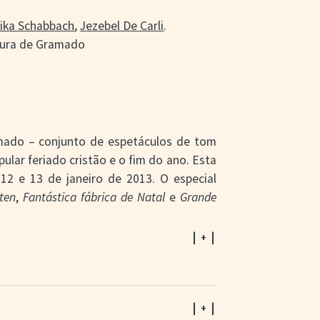
ika Schabbach
,
Jezebel De Carli
.
itura de Gramado
mado – conjunto de espetáculos de tom
ular feriado cristão e o fim do ano. Esta
2 e 13 de janeiro de 2013. O especial
aten
,
Fantástica fábrica de Natal
e
Grande
| + |
ncipais espetáculos. O
Nativitaten
ganhou
artística e trilha musical. A
Fantástica
 e figurino. O
Grande desfile
mudou
e agora, além da nova, ganhou elementos
| + |