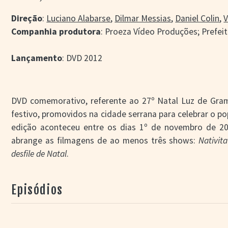
Direção
:
Luciano Alabarse
,
Dilmar Messias
,
Daniel Colin
,
V
Companhia produtora
: Proeza Vídeo Produções; Prefe
Lançamento
: DVD 2012
DVD comemorativo, referente ao 27º Natal Luz de Gra
festivo, promovidos na cidade serrana para celebrar o pop
edição aconteceu entre os dias 1º de novembro de 201
abrange as filmagens de ao menos três shows:
Nativit
desfile de Natal
.
– Tudo foi reformulado, e há uma releitura dos três pri
Episódios
um coral com maior número de pessoas, nova encenação 
fábrica de Natal
ganha uma outra história, trilha
completamente. Desde 2008, ele tinha a mesma trilha, 