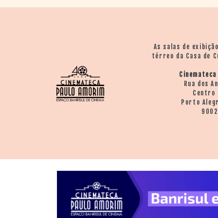
As salas de exibiçã
térreo da Casa de C
Cinemateca
Rua dos A
Centro 
Porto Aleg
900