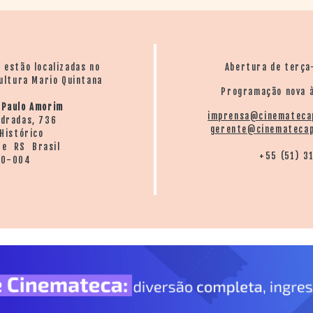
o estão localizadas no
Abertura de terça
ultura Mario Quintana
Programação nova à
 Paulo Amorim
imprensa@cinemateca
ndradas, 736
gerente@cinematecap
Histórico
re RS Brasil
+55 (51) 3
20-004