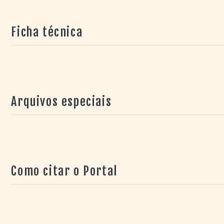
diferenciados, como comissão de frente, flash mob e 
Turismo de Gramado, Rosa Helena Volk, coordenadora
GZH
.
Ficha técnica
Arquivos especiais
Como citar o Portal