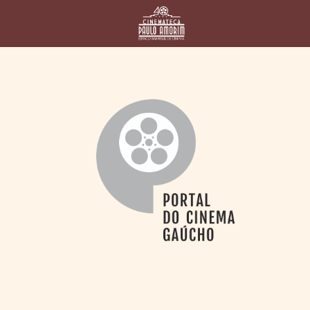
HOME
CINEMATECA
PAULO AMORIM
> HISTÓRIA
> HOMENAGEADOS
> EQUIPE
> ASSOCIAÇÃO DOS
AMIGOS
> BIBLIOTECA
ROMEU GRIMALDI
PROGRAMAÇÃO
> FILMES EM
CARTAZ
> GRADE SEMANAL
> PREÇOS E
DESCONTOS