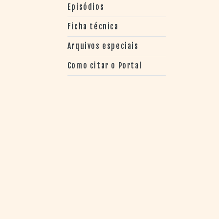
> SALAS
Episódios
> ARQUIVO
PORTAL DO
Ficha técnica
CINEMA GAÚCHO
Arquivos especiais
> APRESENTAÇÃO
> BUSCA AVANÇADA
Como citar o Portal
> LISTA DE FILMES
> FILMOGRAFIAS DE
CINEASTAS
> DISCOGRAFIAS
> BIBLIOGRAFIAS
CONTATO E
LOCALIZAÇÃO