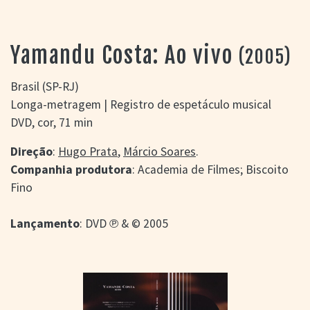
> SALAS
> ARQUIVO
PORTAL DO
Yamandu Costa: Ao vivo
(2005)
CINEMA GAÚCHO
> APRESENTAÇÃO
Brasil (SP-RJ)
> BUSCA AVANÇADA
Longa-metragem | Registro de espetáculo musical
> LISTA DE FILMES
DVD, cor, 71 min
> FILMOGRAFIAS DE
CINEASTAS
Direção
:
Hugo Prata
,
Márcio Soares
.
> DISCOGRAFIAS
Companhia produtora
: Academia de Filmes; Biscoito
> BIBLIOGRAFIAS
Fino
CONTATO E
LOCALIZAÇÃO
Lançamento
: DVD ℗ & © 2005