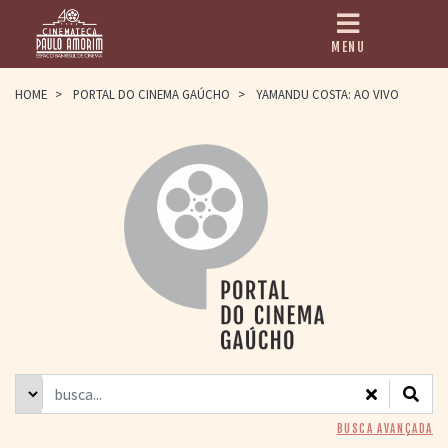
MENU
HOME
HOME
>
PORTAL DO CINEMA GAÚCHO
>
YAMANDU COSTA: AO VIVO
CINEMATECA
PAULO AMORIM
> HISTÓRIA
> HOMENAGEADOS
> EQUIPE
> ASSOCIAÇÃO DOS
AMIGOS
> BIBLIOTECA
ROMEU GRIMALDI
PROGRAMAÇÃO
> FILMES EM
CARTAZ
> GRADE SEMANAL
> PREÇOS E
BUSCA AVANÇADA
DESCONTOS