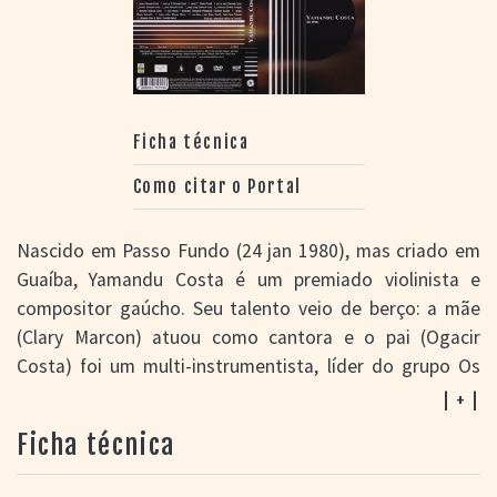
Ficha técnica
Como citar o Portal
Nascido em Passo Fundo (24 jan 1980), mas criado em
Guaíba, Yamandu Costa é um premiado violinista e
compositor gaúcho. Seu talento veio de berço: a mãe
(Clary Marcon) atuou como cantora e o pai (Ogacir
Costa) foi um multi-instrumentista, líder do grupo Os
Fronteiriços, centrado na música latino-americana.
| + |
Muito influenciado pelo folclore argentino, Yamandu
Ficha técnica
explora diversos estilos musicais, como o chamamé,
choro, bossa nova, tango e samba. Algumas de suas