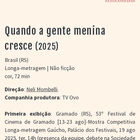
> SALAS
> ARQUIVO
PORTAL DO
CINEMA GAÚCHO
Quando a gente menina
> APRESENTAÇÃO
> BUSCA AVANÇADA
cresce
(2025)
> LISTA DE FILMES
> FILMOGRAFIAS DE
Brasil (RS)
CINEASTAS
Longa-metragem | Não ficção
> DISCOGRAFIAS
cor, 72 min
> BIBLIOGRAFIAS
CONTATO E
Direção
:
Neli Mombelli
.
LOCALIZAÇÃO
Companhia produtora
: TV Ovo
Primeira exibição
: Gramado (RS), 53º Festival de
Cinema de Gramado [13-23 ago]-Mostra Competitiva
Longa-metragem Gaúcho, Palácio dos Festivais, 19 ago
2025, ter, 14h (presença da equipe, debate na Sociedade