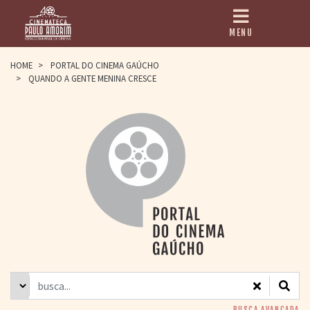
MENU
HOME
HOME
>
PORTAL DO CINEMA GAÚCHO
>
QUANDO A GENTE MENINA CRESCE
CINEMATECA
PAULO AMORIM
> HISTÓRIA
> HOMENAGEADOS
> EQUIPE
> ASSOCIAÇÃO DOS
AMIGOS
> BIBLIOTECA
ROMEU GRIMALDI
PROGRAMAÇÃO
> FILMES EM
CARTAZ
> GRADE SEMANAL
> PREÇOS E
DESCONTOS
BUSCA AVANÇADA