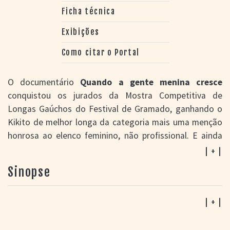
Ficha técnica
Exibições
Como citar o Portal
O documentário
Quando a gente menina cresce
conquistou os jurados da Mostra Competitiva de
Longas Gaúchos do Festival de Gramado, ganhando o
Kikito de melhor longa da categoria mais uma menção
honrosa ao elenco feminino, não profissional. E ainda
foi escolhido o melhor pelo júri popular. Acompanha-se
| + |
a rotina de seis alunas da Escola Municipal de Ensino
Sinopse
Fundamental Sérgio Lopes, em Santa Maria, e as suas
expectativas sobre um acontecimento que irá modificar
as suas vidas. A obra, uma produção da TV Ovo, foi
| + |
viabilizada com recursos do Pró-cultura RS (Fundo de
Apoio à Cultura), Lei nº 13/490/10, em um projeto