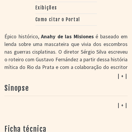
Exibições
Como citar o Portal
Épico histórico,
Anahy de las Misiones
é baseado em
lenda sobre uma mascateira que vivia dos escombros
nas guerras cisplatinas. O diretor Sérgio Silva escreveu
o roteiro com Gustavo Fernández a partir dessa história
mítica do Rio da Prata e com a colaboração do escritor
Tabajara Ruas inseriu a personagem no contexto da
| + |
Revolução Farroupilha (1835 a 1845).
Anahy de las
Sinopse
Misiones
é um dos filmes da Retomada do Cinema
Brasileiro, expressão que designa o período de
reerguimento da produção depois do colapso
| + |
provocado pela extinção da Embrafilme no início dos
anos 90. Dos recursos da empresa extinta foi editado o
Ficha técnica
Prêmio Resgate do Cinema Brasileiro que financiou 56