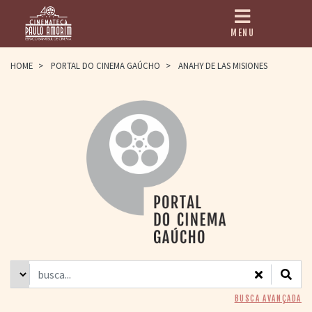
MENU
HOME
HOME
>
PORTAL DO CINEMA GAÚCHO
>
ANAHY DE LAS MISIONES
CINEMATECA
PAULO AMORIM
> HISTÓRIA
> HOMENAGEADOS
> EQUIPE
> ASSOCIAÇÃO DOS
AMIGOS
> BIBLIOTECA
ROMEU GRIMALDI
PROGRAMAÇÃO
> FILMES EM
CARTAZ
> GRADE SEMANAL
> PREÇOS E
BUSCA AVANÇADA
DESCONTOS