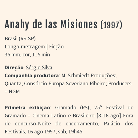
> SALAS
> ARQUIVO
PORTAL DO
Anahy de las Misiones
(1997)
CINEMA GAÚCHO
> APRESENTAÇÃO
Brasil (RS-SP)
> BUSCA AVANÇADA
Longa-metragem | Ficção
> LISTA DE FILMES
35 mm, cor, 115 min
> FILMOGRAFIAS DE
CINEASTAS
Direção
:
Sérgio Silva
.
> DISCOGRAFIAS
Companhia produtora
: M. Schmiedt Produções;
> BIBLIOGRAFIAS
Quanta; Consórcio Europa Severiano Ribeiro; Producers
CONTATO E
– NGM
LOCALIZAÇÃO
Primeira exibição
: Gramado (RS), 25º Festival de
Gramado – Cinema Latino e Brasileiro [8-16 ago]-Fora
de concurso-Noite de encerramento, Palácio dos
Festivais, 16 ago 1997, sab, 19h45