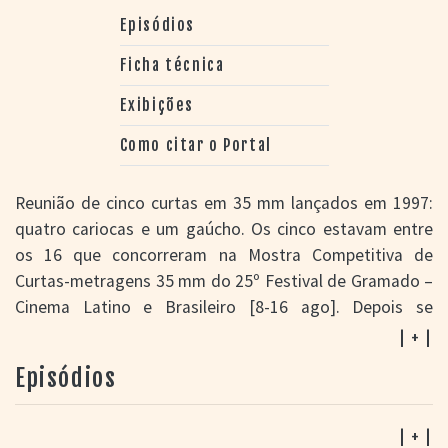
Episódios
Ficha técnica
Exibições
Como citar o Portal
Reunião de cinco curtas em 35 mm lançados em 1997:
quatro cariocas e um gaúcho. Os cinco estavam entre
os 16 que concorreram na Mostra Competitiva de
Curtas-metragens 35 mm do 25º Festival de Gramado –
Cinema Latino e Brasileiro [8-16 ago]. Depois se
encontram no Panorama Brasil do 8º Festival
| + |
Internacional de Curtas Metragens de São Paulo [21-30
Episódios
ago]. E em outros festivais, o que leva à decisão dos
realizadores de juntá-los num longa.
Este tipo de experiência tem antecedentes:
Brasil
| + |