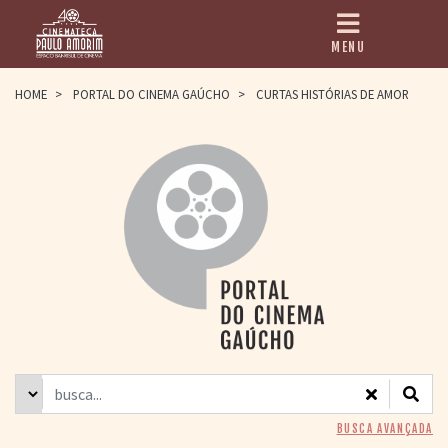
MENU
HOME
HOME
>
PORTAL DO CINEMA GAÚCHO
>
CURTAS HISTÓRIAS DE AMOR
CINEMATECA
PAULO AMORIM
> HISTÓRIA
> HOMENAGEADOS
> EQUIPE
> ASSOCIAÇÃO DOS
AMIGOS
> BIBLIOTECA
ROMEU GRIMALDI
PROGRAMAÇÃO
> FILMES EM
CARTAZ
> GRADE SEMANAL
> PREÇOS E
BUSCA AVANÇADA
DESCONTOS