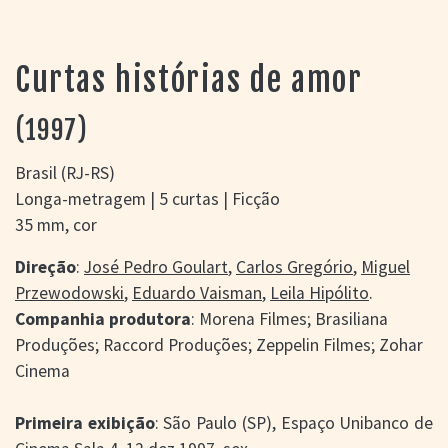
> SALAS
> ARQUIVO
PORTAL DO
Curtas histórias de amor
CINEMA GAÚCHO
> APRESENTAÇÃO
(1997)
> BUSCA AVANÇADA
> LISTA DE FILMES
Brasil (RJ-RS)
> FILMOGRAFIAS DE
Longa-metragem | 5 curtas | Ficção
CINEASTAS
35 mm, cor
> DISCOGRAFIAS
> BIBLIOGRAFIAS
Direção
:
José Pedro Goulart
,
Carlos Gregório
,
Miguel
CONTATO E
Przewodowski
,
Eduardo Vaisman
,
Leila Hipólito
.
LOCALIZAÇÃO
Companhia produtora
: Morena Filmes; Brasiliana
Produções; Raccord Produções; Zeppelin Filmes; Zohar
Cinema
Primeira exibição
: São Paulo (SP), Espaço Unibanco de