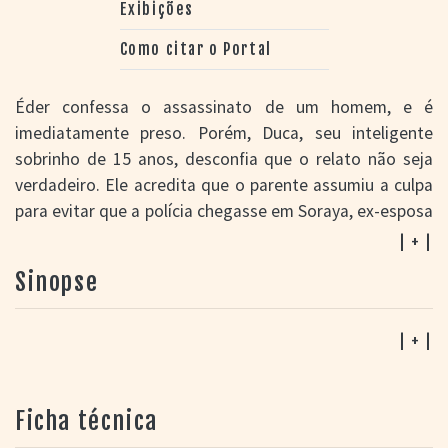
Exibições
Como citar o Portal
Éder confessa o assassinato de um homem, e é
imediatamente preso. Porém, Duca, seu inteligente
sobrinho de 15 anos, desconfia que o relato não seja
verdadeiro. Ele acredita que o parente assumiu a culpa
para evitar que a polícia chegasse em Soraya, ex-esposa
do falecido e atual namorada do tio. Disposto a provar
| + |
a inocência do tio, Duca começa a investigar o caso,
Sinopse
com a ajuda dos amigos Isa e Kid. Duca também tem
um dilema pessoal a resolver: ele gosta de Isa, mas ela
parece estar mais interessada em Kid. O roteiro de
Meu
| + |
tio matou um cara
foi elaborado a partir de um conto
homônimo do próprio diretor Jorge Furtado, e transita
Ficha técnica
entre vários gêneros: comédia de costumes, romance
juvenil e trama de investigação criminal. O roteiro da