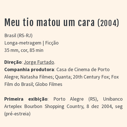
> SALAS
> ARQUIVO
PORTAL DO
Meu tio matou um cara
(2004)
CINEMA GAÚCHO
> APRESENTAÇÃO
Brasil (RS-RJ)
> BUSCA AVANÇADA
Longa-metragem | Ficção
> LISTA DE FILMES
35 mm, cor, 85 min
> FILMOGRAFIAS DE
CINEASTAS
Direção
:
Jorge Furtado
.
> DISCOGRAFIAS
Companhia produtora
: Casa de Cinema de Porto
> BIBLIOGRAFIAS
Alegre; Natasha Filmes; Quanta; 20th Century Fox; Fox
CONTATO E
Film do Brasil; Globo Filmes
LOCALIZAÇÃO
Primeira exibição
: Porto Alegre (RS), Unibanco
Arteplex Bourbon Shopping Country, 8 dez 2004, seg
(pré-estreia)