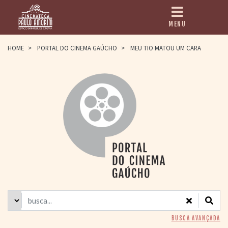
MENU
HOME
HOME
>
PORTAL DO CINEMA GAÚCHO
>
MEU TIO MATOU UM CARA
CINEMATECA
PAULO AMORIM
> HISTÓRIA
> HOMENAGEADOS
> EQUIPE
> ASSOCIAÇÃO DOS
AMIGOS
> BIBLIOTECA
ROMEU GRIMALDI
PROGRAMAÇÃO
> FILMES EM
CARTAZ
> GRADE SEMANAL
> PREÇOS E
BUSCA AVANÇADA
DESCONTOS