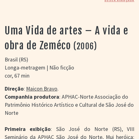
> SALAS
> ARQUIVO
PORTAL DO
CINEMA GAÚCHO
Uma Vida de artes – A vida e
> APRESENTAÇÃO
> BUSCA AVANÇADA
obra de Zeméco
(2006)
> LISTA DE FILMES
> FILMOGRAFIAS DE
Brasil (RS)
CINEASTAS
Longa-metragem | Não ficção
> DISCOGRAFIAS
cor, 67 min
> BIBLIOGRAFIAS
CONTATO E
Direção
:
Maicon Bravo
.
LOCALIZAÇÃO
Companhia produtora
: APHAC-Norte Associação do
Patrimônio Histórico Artístico e Cultural de São José do
Norte
Primeira exibição
: São José do Norte (RS), VIII
Seminário da APHAC São José do Norte, Mui heróica: