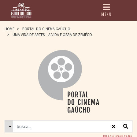
MENU
HOME
HOME
>
PORTAL DO CINEMA GAÚCHO
>
UMA VIDA DE ARTES – A VIDA E OBRA DE ZEMÉCO
CINEMATECA
PAULO AMORIM
> HISTÓRIA
> HOMENAGEADOS
> EQUIPE
> ASSOCIAÇÃO DOS
AMIGOS
> BIBLIOTECA
ROMEU GRIMALDI
PROGRAMAÇÃO
> FILMES EM
CARTAZ
> GRADE SEMANAL
> PREÇOS E
DESCONTOS
BUSCA AVANÇADA