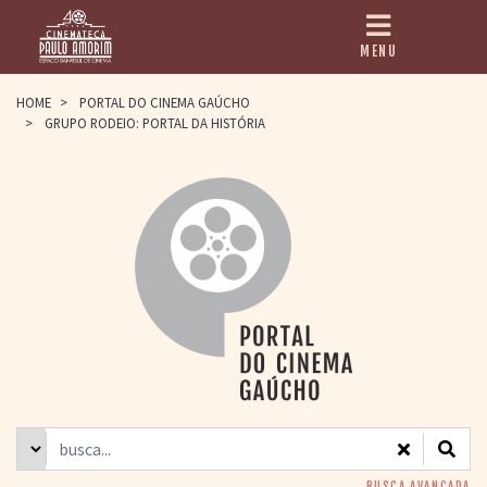
MENU
HOME
HOME
>
PORTAL DO CINEMA GAÚCHO
>
GRUPO RODEIO: PORTAL DA HISTÓRIA
CINEMATECA
PAULO AMORIM
> HISTÓRIA
> HOMENAGEADOS
> EQUIPE
> ASSOCIAÇÃO DOS
AMIGOS
> BIBLIOTECA
ROMEU GRIMALDI
PROGRAMAÇÃO
> FILMES EM
CARTAZ
> GRADE SEMANAL
> PREÇOS E
DESCONTOS
BUSCA AVANÇADA