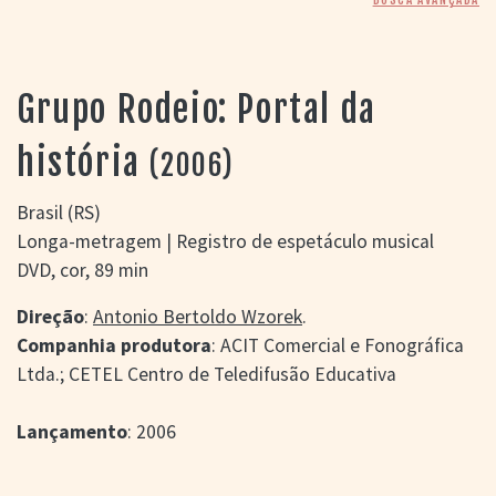
> SALAS
> ARQUIVO
PORTAL DO
CINEMA GAÚCHO
Grupo Rodeio: Portal da
> APRESENTAÇÃO
> BUSCA AVANÇADA
história
(2006)
> LISTA DE FILMES
> FILMOGRAFIAS DE
Brasil (RS)
CINEASTAS
Longa-metragem | Registro de espetáculo musical
> DISCOGRAFIAS
DVD, cor, 89 min
> BIBLIOGRAFIAS
CONTATO E
Direção
:
Antonio Bertoldo Wzorek
.
LOCALIZAÇÃO
Companhia produtora
: ACIT Comercial e Fonográfica
Ltda.; CETEL Centro de Teledifusão Educativa
Lançamento
: 2006