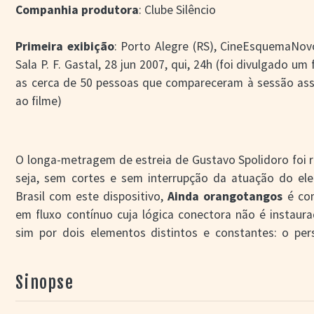
Companhia produtora
: Clube Silêncio
Primeira exibição
: Porto Alegre (RS), CineEsquemaNovo
Sala P. F. Gastal, 28 jun 2007, qui, 24h (foi divulgado um 
as cerca de 50 pessoas que compareceram à sessão assis
ao filme)
O longa-metragem de estreia de Gustavo Spolidoro foi 
seja, sem cortes e sem interrupção da atuação do ele
Brasil com este dispositivo,
Ainda orangotangos
é com
em fluxo contínuo cuja lógica conectora não é instaur
sim por dois elementos distintos e constantes: o p
camisa do Sport Club Internacional, que surge a todo 
própria câmera que capta imagens registrando a 
Sinopse
cinematográfico em 81 minutos ininterruptos. Porém, po
esta uma hora e vinte e um minutos de projeção ref