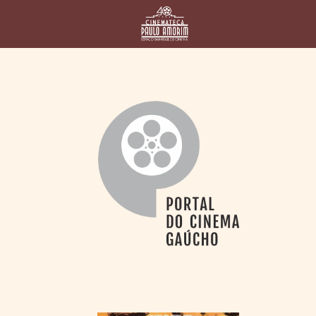
HOME
CINEMATECA
PAULO AMORIM
> HISTÓRIA
> HOMENAGEADOS
> EQUIPE
> ASSOCIAÇÃO DOS
AMIGOS
> BIBLIOTECA
ROMEU GRIMALDI
PROGRAMAÇÃO
> FILMES EM
CARTAZ
> GRADE SEMANAL
> PREÇOS E
DESCONTOS