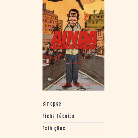
> SALAS
> ARQUIVO
PORTAL DO
CINEMA GAÚCHO
> APRESENTAÇÃO
> BUSCA AVANÇADA
> LISTA DE FILMES
> FILMOGRAFIAS DE
CINEASTAS
> DISCOGRAFIAS
> BIBLIOGRAFIAS
CONTATO E
LOCALIZAÇÃO
Sinopse
Ficha técnica
Exibições