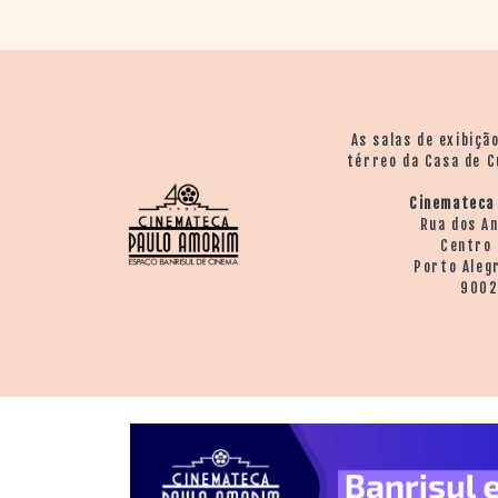
As salas de exibiçã
térreo da Casa de C
Cinemateca
Rua dos A
Centro 
Porto Aleg
900