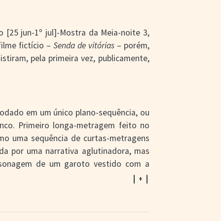
 [25 jun-1º jul]-Mostra da Meia-noite 3,
filme fictício –
Senda de vitórias
– porém,
tiram, pela primeira vez, publicamente,
rodado em um único plano-sequência, ou
nco. Primeiro longa-metragem feito no
o uma sequência de curtas-metragens
ada por uma narrativa aglutinadora, mas
ersonagem de um garoto vestido com a
momento pontuando trechos do longa, e a
| + |
ação, testemunhando o acontecimento
r criatividade e engenharia de produção,
letem um tempo diegético de 14 horas.