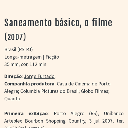
> SALAS
> ARQUIVO
PORTAL DO
Saneamento básico, o filme
CINEMA GAÚCHO
> APRESENTAÇÃO
(2007)
> BUSCA AVANÇADA
> LISTA DE FILMES
Brasil (RS-RJ)
> FILMOGRAFIAS DE
Longa-metragem | Ficção
CINEASTAS
35 mm, cor, 112 min
> DISCOGRAFIAS
> BIBLIOGRAFIAS
Direção
:
Jorge Furtado
.
CONTATO E
Companhia produtora
: Casa de Cinema de Porto
LOCALIZAÇÃO
Alegre; Columbia Pictures do Brasil; Globo Filmes;
Quanta
Primeira exibição
: Porto Alegre (RS), Unibanco
Arteplex Bourbon Shopping Country, 3 jul 2007, ter,