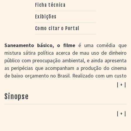
Ficha técnica
Exibições
Como citar o Portal
Saneamento básico, o filme
é uma comédia que
mistura sátira política acerca de mau uso de dinheiro
público com preocupação ambiental, e ainda apresenta
as peripécias que acompanham a produção do cinema
de baixo orçamento no Brasil. Realizado com um custo
de produção na casa de R$ 1,86 milhão, com recursos
| + |
da Petrobras e do BNDES Banco Nacional de
Sinopse
Desenvolvimento Econômico e Social, o projeto
começou a nascer na cabeça do diretor Jorge Furtado
após ele tomar conhecimento de um programa do
| + |
governo federal chamado "Revelando os Brasis". A
iniciativa visava democratizar o acesso aos meios de