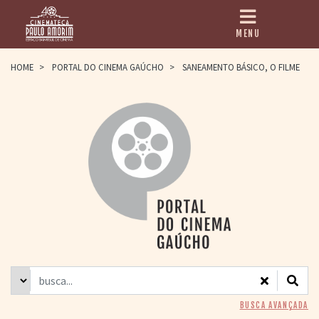
MENU
HOME
HOME
>
PORTAL DO CINEMA GAÚCHO
>
SANEAMENTO BÁSICO, O FILME
CINEMATECA
PAULO AMORIM
> HISTÓRIA
> HOMENAGEADOS
> EQUIPE
> ASSOCIAÇÃO DOS
AMIGOS
> BIBLIOTECA
ROMEU GRIMALDI
PROGRAMAÇÃO
> FILMES EM
CARTAZ
> GRADE SEMANAL
> PREÇOS E
BUSCA AVANÇADA
DESCONTOS