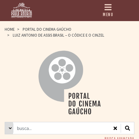
MENU
HOME
HOME
>
PORTAL DO CINEMA GAÚCHO
>
LUIZ ANTONIO DE ASSIS BRASIL – O CÓDICE E O CINZEL
CINEMATECA
PAULO AMORIM
> HISTÓRIA
> HOMENAGEADOS
> EQUIPE
> ASSOCIAÇÃO DOS
AMIGOS
> BIBLIOTECA
ROMEU GRIMALDI
PROGRAMAÇÃO
> FILMES EM
CARTAZ
> GRADE SEMANAL
> PREÇOS E
DESCONTOS
BUSCA AVANÇADA