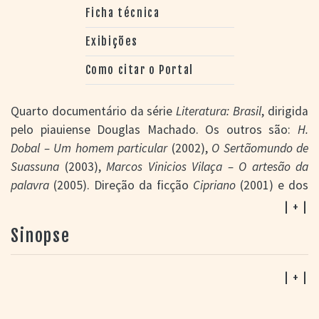
Ficha técnica
Exibições
Como citar o Portal
Quarto documentário da série
Literatura: Brasil
, dirigida
pelo piauiense Douglas Machado. Os outros são:
H.
Dobal – Um homem particular
(2002),
O Sertãomundo de
Suassuna
(2003),
Marcos Vinicios Vilaça – O artesão da
palavra
(2005). Direção da ficção
Cipriano
(2001) e dos
documentários
Um Corpo subterrâneo
(2007, DocTV III),
| + |
Passos de oeiras
(2008, Etnodoc),
O Retorno do filho
Sinopse
(2009, DocTV IV),
Na estrada com Zé Limeira
(2011),
Wilson Martins – A consciência da crítica
.
Luiz Antonio de Assis Brasil é escritor e professor da
| + |
Faculdade de Letras da PUCRS.