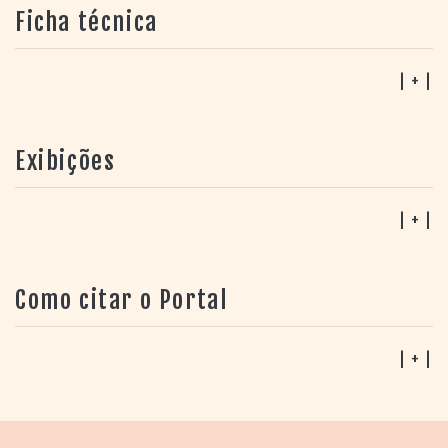
Ficha técnica
| + |
Exibições
| + |
Como citar o Portal
| + |