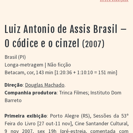
> SALAS
> ARQUIVO
PORTAL DO
CINEMA GAÚCHO
Luiz Antonio de Assis Brasil –
> APRESENTAÇÃO
> BUSCA AVANÇADA
O códice e o cinzel
(2007)
> LISTA DE FILMES
> FILMOGRAFIAS DE
Brasil (PI)
CINEASTAS
Longa-metragem | Não ficção
> DISCOGRAFIAS
Betacam, cor, 143 min [1:20:36 + 1:10:10 = 151 min]
> BIBLIOGRAFIAS
CONTATO E
Direção
:
Douglas Machado
.
LOCALIZAÇÃO
Companhia produtora
: Trinca Filmes; Instituto Dom
Barreto
Primeira exibição
: Porto Alegre (RS), Sessões da 53ª
Feira do Livro [27 out-11 nov], Cine Santander Cultural,
9 nov 2007, sex 19h (pré-estreia, comentada com