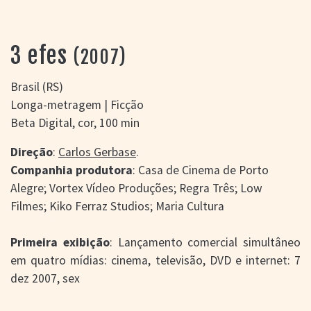
> SALAS
> ARQUIVO
PORTAL DO
3 efes
(2007)
CINEMA GAÚCHO
> APRESENTAÇÃO
Brasil (RS)
> BUSCA AVANÇADA
Longa-metragem | Ficção
> LISTA DE FILMES
Beta Digital, cor, 100 min
> FILMOGRAFIAS DE
CINEASTAS
Direção
:
Carlos Gerbase
.
> DISCOGRAFIAS
Companhia produtora
: Casa de Cinema de Porto
> BIBLIOGRAFIAS
Alegre; Vortex Vídeo Produções; Regra Três; Low
CONTATO E
Filmes; Kiko Ferraz Studios; Maria Cultura
LOCALIZAÇÃO
Primeira exibição
: Lançamento comercial simultâneo
em quatro mídias: cinema, televisão, DVD e internet: 7
dez 2007, sex