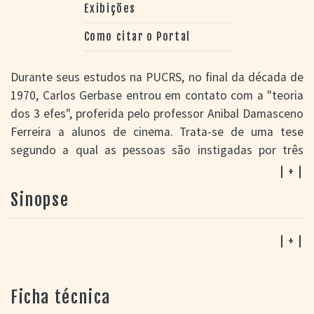
Exibições
Como citar o Portal
Durante seus estudos na PUCRS, no final da década de
1970, Carlos Gerbase entrou em contato com a "teoria
dos 3 efes", proferida pelo professor Anibal Damasceno
Ferreira a alunos de cinema. Trata-se de uma tese
segundo a qual as pessoas são instigadas por três
apetites principais: fome, f*** e fasma – palavra de
| + |
origem grega que designa simulacro ou representação.
Sinopse
Certa vez, alguém sugeriu substituir o termo "sexo" por
seu equivalente que começa com a letra efe. Assim,
esta se tornou a "teoria dos três efes". Em homenagem
| + |
ao mestre, a história virou o ponto de partida deste
longa que representa (ou simula) uma volta de Gerbase
Ficha técnica
às origens, período marcado por longas independentes