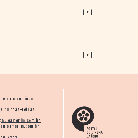
| + |
| + |
-feira a domingo
s quintas-feiras
pauloamorim.com.br
auloamorim.com.br