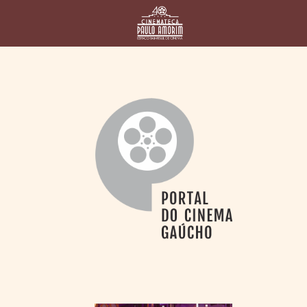
HOME
CINEMATECA
PAULO AMORIM
> HISTÓRIA
> HOMENAGEADOS
> EQUIPE
> ASSOCIAÇÃO DOS
AMIGOS
> BIBLIOTECA
ROMEU GRIMALDI
PROGRAMAÇÃO
> FILMES EM
CARTAZ
> GRADE SEMANAL
> PREÇOS E
DESCONTOS