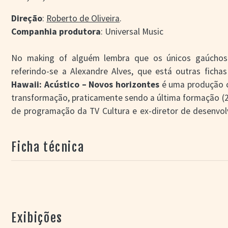
Direção
:
Roberto de Oliveira
.
Companhia produtora
: Universal Music
No making of alguém lembra que os únicos gaúchos
referindo-se a Alexandre Alves, que está outras fich
Hawaii: Acústico – Novos horizontes
é uma produção c
transformação, praticamente sendo a última formação (2
de programação da TV Cultura e ex-diretor de desenvol
Roberto de Oliveira também foi superintendente (19
Bandeirantes. Ele é responsável por vários especiais pa
Ficha técnica
Regina, Tom Jobim ou Milton Nascimento.
Exibições