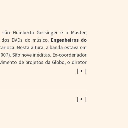
 são Humberto Gessinger e o Master,
as dos DVDs do músico.
Engenheiros do
arioca. Nesta altura, a banda estava em
007). São nove inéditas. Ex-coordenador
vimento de projetos da Globo, o diretor
92-1995) e vice-presidente (2000) da
| + |
ra a TV nos anos 1970, registros de Elis
| + |