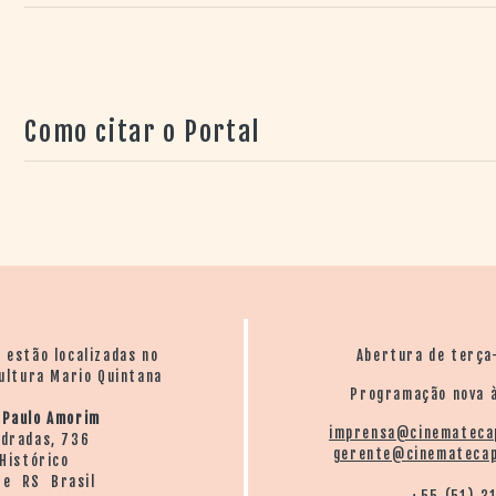
Como citar o Portal
o estão localizadas no
Abertura de terça
ultura Mario Quintana
Programação nova à
 Paulo Amorim
imprensa@cinemateca
ndradas, 736
gerente@cinematecap
Histórico
re RS Brasil