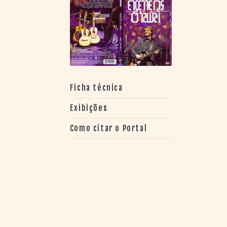
> SALAS
> ARQUIVO
PORTAL DO
CINEMA GAÚCHO
> APRESENTAÇÃO
> BUSCA AVANÇADA
> LISTA DE FILMES
Ficha técnica
> FILMOGRAFIAS DE
CINEASTAS
Exibições
> DISCOGRAFIAS
> BIBLIOGRAFIAS
Como citar o Portal
CONTATO E
LOCALIZAÇÃO