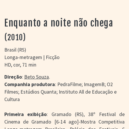
> SALAS
> ARQUIVO
PORTAL DO
Enquanto a noite não chega
CINEMA GAÚCHO
> APRESENTAÇÃO
(2010)
> BUSCA AVANÇADA
> LISTA DE FILMES
Brasil (RS)
> FILMOGRAFIAS DE
Longa-metragem | Ficção
CINEASTAS
HD, cor, 71 min
> DISCOGRAFIAS
> BIBLIOGRAFIAS
Direção
:
Beto Souza
.
CONTATO E
Companhia produtora
: PedraFilme; ImagemB; O2
LOCALIZAÇÃO
Filmes; Estúdios Quanta; Instituto All de Educação e
Cultura
Primeira exibição
: Gramado (RS), 38º Festival de
Cinema de Gramado [6-14 ago]-Mostra Competitiva