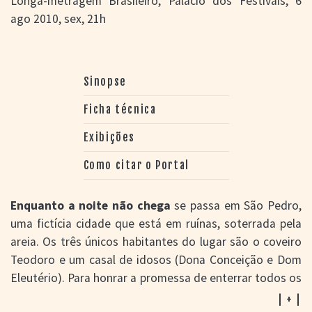
Longa-metragem Brasileiro, Palácio dos Festivais, 6
ago 2010, sex, 21h
Sinopse
Ficha técnica
Exibições
Como citar o Portal
Enquanto a noite não chega
se passa em São Pedro,
uma fictícia cidade que está em ruínas, soterrada pela
areia. Os três únicos habitantes do lugar são o coveiro
Teodoro e um casal de idosos (Dona Conceição e Dom
Eleutério). Para honrar a promessa de enterrar todos os
moradores do lugar, Teodoro aguarda a morte dos
| + |