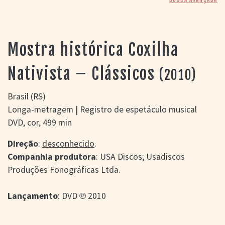
> SALAS
> ARQUIVO
PORTAL DO
CINEMA GAÚCHO
Mostra histórica Coxilha
> APRESENTAÇÃO
> BUSCA AVANÇADA
Nativista – Clássicos
(2010)
> LISTA DE FILMES
> FILMOGRAFIAS DE
Brasil (RS)
CINEASTAS
Longa-metragem | Registro de espetáculo musical
> DISCOGRAFIAS
DVD, cor, 499 min
> BIBLIOGRAFIAS
CONTATO E
Direção
:
desconhecido
.
LOCALIZAÇÃO
Companhia produtora
: USA Discos; Usadiscos
Produções Fonográficas Ltda.
Lançamento
: DVD ℗ 2010