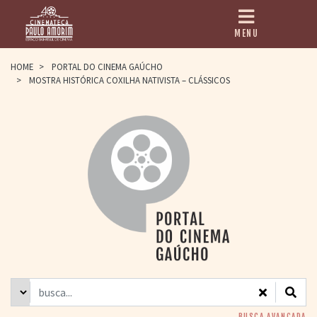
MENU
HOME
HOME
>
PORTAL DO CINEMA GAÚCHO
>
MOSTRA HISTÓRICA COXILHA NATIVISTA – CLÁSSICOS
CINEMATECA
PAULO AMORIM
> HISTÓRIA
> HOMENAGEADOS
> EQUIPE
> ASSOCIAÇÃO DOS
AMIGOS
> BIBLIOTECA
ROMEU GRIMALDI
PROGRAMAÇÃO
> FILMES EM
CARTAZ
> GRADE SEMANAL
> PREÇOS E
DESCONTOS
BUSCA AVANÇADA