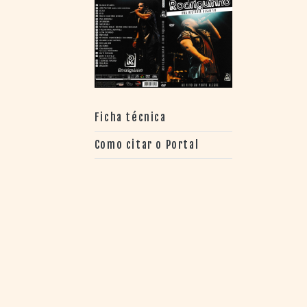
> SALAS
> ARQUIVO
PORTAL DO
CINEMA GAÚCHO
> APRESENTAÇÃO
> BUSCA AVANÇADA
> LISTA DE FILMES
Ficha técnica
> FILMOGRAFIAS DE
CINEASTAS
Como citar o Portal
> DISCOGRAFIAS
> BIBLIOGRAFIAS
CONTATO E
LOCALIZAÇÃO