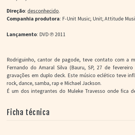
Direção
:
desconhecido
.
Companhia produtora
: F-Unit Music; Unit; Attitude Mus
Lançamento
: DVD ℗ 2011
Rodriguinho, cantor de pagode, teve contato com a m
Fernando do Amaral Silva (Bauru, SP, 27 de fevereiro
gravações em duplo deck. Este músico eclético teve infl
rock, dance, samba, rap e Michael Jackson.
É um dos integrantes do Muleke Travesso onde fica d
incluindo Rodriguinho criam então Os Travessos. P
empresário ele decide seguir carreira solo e lança
Rod
Ficha técnica
(2008, DVD + CD),
Uma História assim – Ao vivo
(2008, CD)
o DVD de Porto Alegre leva o número romano três no títu
– Ao vivo em Porto Alegre
.