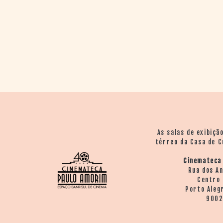
As salas de exibiçã
térreo da Casa de C
Cinemateca
Rua dos A
Centro 
Porto Aleg
900