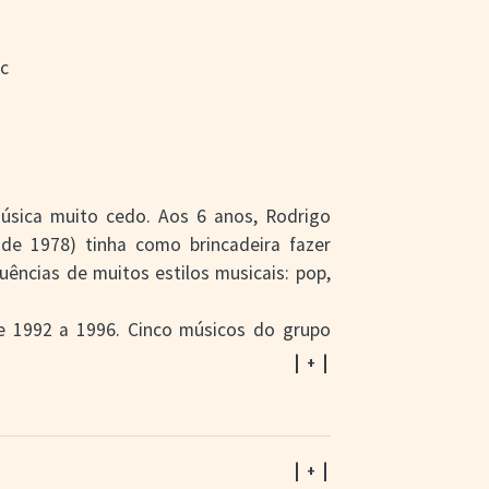
ic
úsica muito cedo. Aos 6 anos, Rodrigo
 de 1978) tinha como brincadeira fazer
uências de muitos estilos musicais: pop,
e 1992 a 1996. Cinco músicos do grupo
or conta de um desentendimento com o
| + |
riguinho
(2004, CD),
Uma História assim
,
É assim que funciona
(2010, CD); por isso
lo:
Rodriguinho: Uma História assim III
| + |