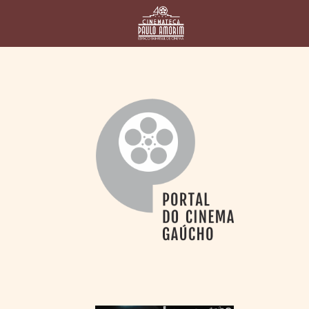
HOME
CINEMATECA
PAULO AMORIM
> HISTÓRIA
> HOMENAGEADOS
> EQUIPE
> ASSOCIAÇÃO DOS
AMIGOS
> BIBLIOTECA
ROMEU GRIMALDI
PROGRAMAÇÃO
> FILMES EM
CARTAZ
> GRADE SEMANAL
> PREÇOS E
DESCONTOS