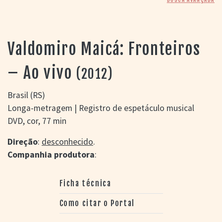
> SALAS
> ARQUIVO
PORTAL DO
CINEMA GAÚCHO
Valdomiro Maicá: Fronteiros
> APRESENTAÇÃO
> BUSCA AVANÇADA
– Ao vivo
(2012)
> LISTA DE FILMES
> FILMOGRAFIAS DE
Brasil (RS)
CINEASTAS
Longa-metragem | Registro de espetáculo musical
> DISCOGRAFIAS
DVD, cor, 77 min
> BIBLIOGRAFIAS
CONTATO E
Direção
:
desconhecido
.
LOCALIZAÇÃO
Companhia produtora
:
Ficha técnica
Como citar o Portal