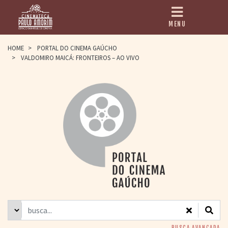
MENU
HOME
HOME
>
PORTAL DO CINEMA GAÚCHO
>
VALDOMIRO MAICÁ: FRONTEIROS – AO VIVO
CINEMATECA
PAULO AMORIM
> HISTÓRIA
> HOMENAGEADOS
> EQUIPE
> ASSOCIAÇÃO DOS
AMIGOS
> BIBLIOTECA
ROMEU GRIMALDI
PROGRAMAÇÃO
> FILMES EM
CARTAZ
> GRADE SEMANAL
> PREÇOS E
DESCONTOS
BUSCA AVANÇADA