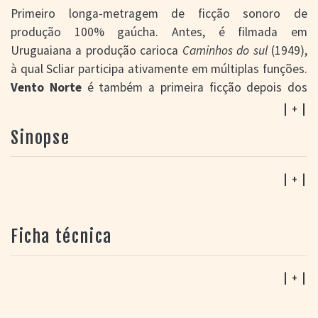
Primeiro longa-metragem de ficção sonoro de
produção 100% gaúcha. Antes, é filmada em
Uruguaiana a produção carioca
Caminhos do sul
(1949),
à qual Scliar participa ativamente em múltiplas funções.
Vento Norte
é também a primeira ficção depois dos
distantes anos 20 e uma das poucas até o final dos 60
| + |
quando a produção gaúcha finalmente ganha uma certa
Sinopse
continuidade de produção. Salomão Scliar que sempre
teve a fotografia fixa como sua paixão e profissão,
realiza notável trabalho de iluminação e
| + |
enquadramento no seu único longa-metragem. O filme
foi produzido por ele, com ajuda financeira da família
Ficha técnica
(uma herança da mãe, e do pai Henrique que aparece
nos créditos).
| + |
Patricia Diniz, aos 92 anos em 2026, informa que é José
Lewgoy o dublador do pescador Manoel Macedo, o