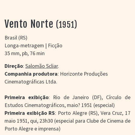
> SALAS
> ARQUIVO
PORTAL DO
Vento Norte
(1951)
CINEMA GAÚCHO
> APRESENTAÇÃO
Brasil (RS)
> BUSCA AVANÇADA
Longa-metragem | Ficção
> LISTA DE FILMES
35 mm, pb, 76 min
> FILMOGRAFIAS DE
CINEASTAS
Direção
:
Salomão Scliar
.
> DISCOGRAFIAS
Companhia produtora
: Horizonte Produções
> BIBLIOGRAFIAS
Cinematográficas Ltda.
CONTATO E
LOCALIZAÇÃO
Primeira exibição
: Rio de Janeiro (DF), Círculo de
Estudos Cinematográficos, maio? 1951 (especial)
Primeira exibição RS
: Porto Alegre (RS), Vera Cruz, 17
maio 1951, qui, 23h30 (especial para Clube de Cinema de
Porto Alegre e imprensa)