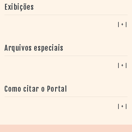
intérprete do Capitão Antônio.
Exibições
| + |
Arquivos especiais
| + |
Como citar o Portal
| + |