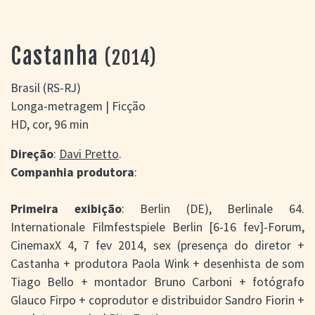
> SALAS
> ARQUIVO
PORTAL DO
Castanha
(2014)
CINEMA GAÚCHO
> APRESENTAÇÃO
Brasil (RS-RJ)
> BUSCA AVANÇADA
Longa-metragem | Ficção
> LISTA DE FILMES
HD, cor, 96 min
> FILMOGRAFIAS DE
CINEASTAS
Direção
:
Davi Pretto
.
> DISCOGRAFIAS
Companhia produtora
:
> BIBLIOGRAFIAS
CONTATO E
Primeira exibição
: Berlin (DE), Berlinale 64.
LOCALIZAÇÃO
Internationale Filmfestspiele Berlin [6-16 fev]-Forum,
CinemaxX 4, 7 fev 2014, sex (presença do diretor +
Castanha + produtora Paola Wink + desenhista de som
Tiago Bello + montador Bruno Carboni + fotógrafo
Glauco Firpo + coprodutor e distribuidor Sandro Fiorin +