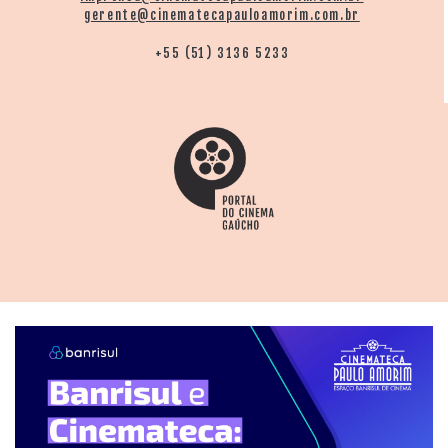
gerente@cinematecapauloamorim.com.br
+55 (51) 3136 5233