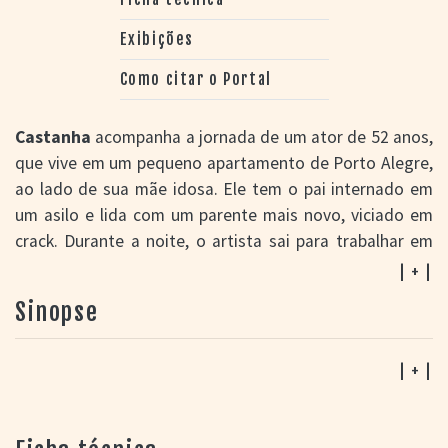
Exibições
Como citar o Portal
Castanha
acompanha a jornada de um ator de 52 anos,
que vive em um pequeno apartamento de Porto Alegre,
ao lado de sua mãe idosa. Ele tem o pai internado em
um asilo e lida com um parente mais novo, viciado em
crack. Durante a noite, o artista sai para trabalhar em
clubes noturnos ou bares gays, atuando como
| + |
transformista. João interpreta ainda outros
Sinopse
personagens, em trabalhos para teatro ou cinema, e
começa gradativamente a perder a noção da diferença
entre ficção e realidade. João Carlos Castanha já havia
| + |
aparecido em curtas de tom mais fantástico como
Peixe
vermelho
(2009),
Gaveta
(2010) e
Paraphilia
(2012),