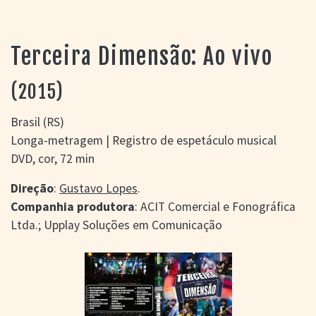
> SALAS
> ARQUIVO
PORTAL DO
Terceira Dimensão: Ao vivo
CINEMA GAÚCHO
> APRESENTAÇÃO
(2015)
> BUSCA AVANÇADA
> LISTA DE FILMES
Brasil (RS)
> FILMOGRAFIAS DE
Longa-metragem | Registro de espetáculo musical
CINEASTAS
DVD, cor, 72 min
> DISCOGRAFIAS
> BIBLIOGRAFIAS
Direção
:
Gustavo Lopes
.
CONTATO E
Companhia produtora
: ACIT Comercial e Fonográfica
LOCALIZAÇÃO
Ltda.; Upplay Soluções em Comunicação