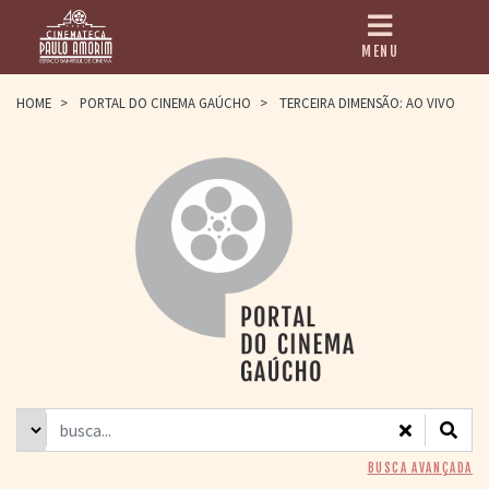
MENU
HOME
HOME
>
PORTAL DO CINEMA GAÚCHO
>
TERCEIRA DIMENSÃO: AO VIVO
CINEMATECA
PAULO AMORIM
> HISTÓRIA
> HOMENAGEADOS
> EQUIPE
> ASSOCIAÇÃO DOS
AMIGOS
> BIBLIOTECA
ROMEU GRIMALDI
PROGRAMAÇÃO
> FILMES EM
CARTAZ
> GRADE SEMANAL
> PREÇOS E
BUSCA AVANÇADA
DESCONTOS